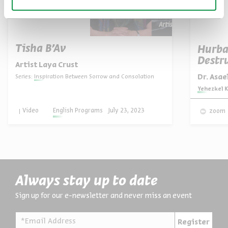
Tisha B'Av
Hurba
Destru
Artist Laya Crust
Dr. Asa
Series:
Inspiration Between Sorrow and Consolation
Series:
Yehezkel K
Video
English Programs
July 23, 2023
zoom
Always stay up to date
Sign up for our e-newsletter and never miss an event
*Email Address
Register