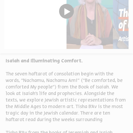
Isaiah and Illuminating Comfort.
The seven haftarot of consolation begin with the
words, “Nachamu, Nachamu Ami” (“Be comforted, be
comforted My people”) from the Book of Isaiah. We
look at Isaiah’s life and prophecies. Alongside the
texts, we explore Jewish artistic representations from
the Middle Ages to modern art. Tisha B’Av is the most
tragic day in the Jewish calendar. There are ten
haftarot read during the weeks surrounding
Tisha B’Av from the books of Jeremiah and Isaiah,