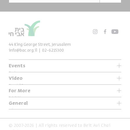
44 King George Street, Jerusalem
info@bac.org.il
02-6215300
Events
Series
Video
Past Programs
Special Programs
For More
Music
Exhibitions
General
Articles
Who We Are
Specials
Accessibility Declaration
© 2007-2026 | All rights reserved to Beit Avi Chai
Terms of Usage & Privacy