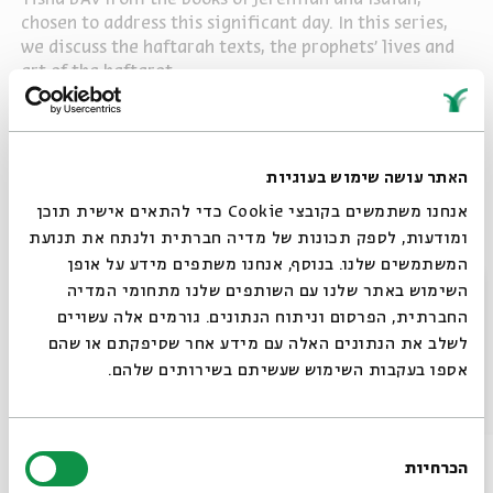
chosen to address this significant day. In this series,
we discuss the haftarah texts, the prophets’ lives and
art of the haftarot.
Inspiration Between Sorrow and Consolation
Share
האתר עושה שימוש בעוגיות
אנחנו משתמשים בקובצי Cookie כדי להתאים אישית תוכן
ומודעות, לספק תכונות של מדיה חברתית ולנתח את תנועת
tags:
The Three Weeks of Rebuke
Laya Crust
Tisha B'Av
המשתמשים שלנו. בנוסף, אנחנו משתפים מידע על אופן
The Three Weeks
סגור
השימוש באתר שלנו עם השותפים שלנו מתחומי המדיה
החברתית, הפרסום וניתוח הנתונים. גורמים אלה עשויים
לשלב את הנתונים האלה עם מידע אחר שסיפקתם או שהם
אספו בעקבות השימוש שעשיתם בשירותים שלהם.
Other episodes in the series
בחירת
הכרחיות
הסכמה