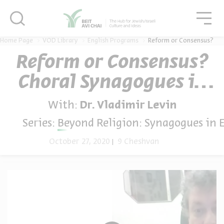
סגור
גור
סגור
Home Page
VOD Library
English Programs
Reform or Consensus?
Reform or Consensus?
Choral Synagogues in
the Russian Empire
With:
Dr. Vladimir Levin
Series:
Beyond Religion: Synagogues in 
October 27, 2020
9 Cheshvan