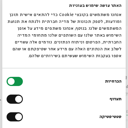
האתר עושה שימוש בעוגיות
Other episodes in the series
אנחנו משתמשים בקובצי Cookie כדי להתאים אישית תוכן
ומודעות, לספק תכונות של מדיה חברתית ולנתח את תנועת
המשתמשים שלנו. בנוסף, אנחנו משתפים מידע על אופן
סגור
השימוש באתר שלנו עם השותפים שלנו מתחומי המדיה
החברתית, הפרסום וניתוח הנתונים. גורמים אלה עשויים
לשלב את הנתונים האלה עם מידע אחר שסיפקתם או שהם
אספו בעקבות השימוש שעשיתם בשירותים שלהם.
בחירת
The Architecture of Gender:
Town
הכרחיות
הסכמה
Women in Eastern European
Dr. Vla
Always be in the know about
Synagogue
Dr. Vladimir Levin
Series:
Bey
BEIT AVI CHAI’s programs!
תעדוף
Series:
Beyond Religion: Synagogues in Eastern Europe
Video
English Programs
October 20, 2020
Video
E
Sign up for our newsletter!
סטטיסטיקה