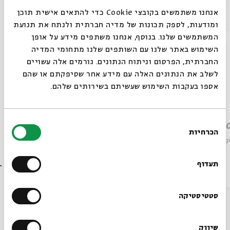
Other episodes in the series
אנחנו משתמשים בקובצי Cookie כדי להתאים אישית תוכן
ומודעות, לספק תכונות של מדיה חברתית ולנתח את תנועת
המשתמשים שלנו. בנוסף, אנחנו משתפים מידע על אופן
סגור
השימוש באתר שלנו עם השותפים שלנו מתחומי המדיה
החברתית, הפרסום וניתוח הנתונים. גורמים אלה עשויים
לשלב את הנתונים האלה עם מידע אחר שסיפקתם או שהם
אספו בעקבות השימוש שעשיתם בשירותים שלהם.
בחירת
The Pit and the Rope: Joseph
The L
הכרחיות
הסכמה
and Judah
Series:
Begi
Always be in the know about
Series:
Beginnings: Sense & Sensibility
BEIT AVI CHAI’s programs!
תעדוף
Video
February 04, 2020
Video
Sign up for our newsletter!
סטטיסטיקה
Also at Beit Avi Chai
שיווק