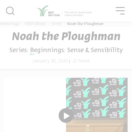
סגור
גור
סגור
Home Page
VOD Library
סדרות
Noah the Ploughman
Noah the Ploughman
Series:
Beginnings: Sense & Sensibility
January 20, 2020
23 Tevet