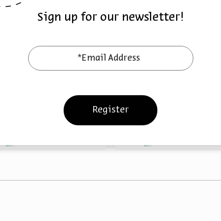
Sign up for our newsletter!
*Email Address
 Aviv-Yafo
Rishon Lezion Mus
Braun
Ami Braun
Beit Avi Chai Virtual Tours in English
Series:
Beit Avi Chai Virtual Tours in En
Register
eo
English
April 03,
Video
English
April 10,
Programs
2022
Programs
2022