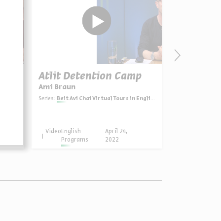
eum
Atlit Detention Camp
Ami Braun
glish
Series:
Beit Avi Chai Virtual Tours in English
Video
English
April 24,
Programs
2022