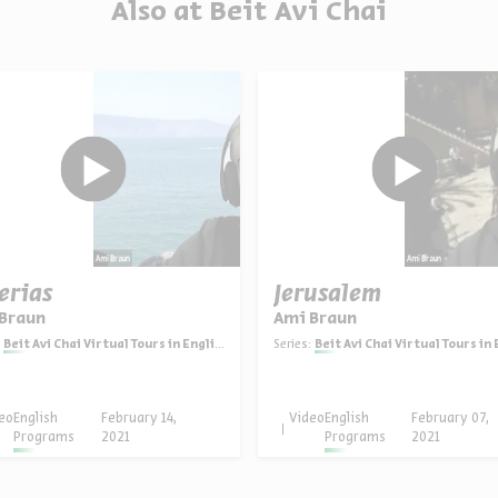
Also at Beit Avi Chai
erias
Jerusalem
Braun
Ami Braun
Beit Avi Chai Virtual Tours in English
Series:
Beit Avi Chai Virtual Tours in En
eo
English
February 14,
Video
English
February 07,
Programs
2021
Programs
2021