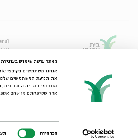
eral
e Are
ibility Declaration
האתר עושה שימוש בעוגיות
of Usage & Privacy
44 King George Street, Jerusalem
02-6215300
את תנועת המשתמשים שלנו. 
info@bac.org.il
מתחומי המדיה החברתית, הפ
אחר שסיפקתם או שהם אספ.
er licenses from ACUM
בחירת
הכרחיות
תעד
הסכמה