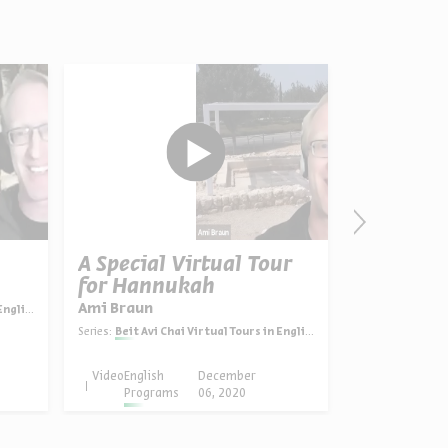
A Special Virtual Tour
Galilee
for Hannukah
Ami Braun
Ami Braun
glish
Series:
Life and Hist
Series:
Beit Avi Chai Virtual Tours in English
Video
English
December
Video
English
Programs
06, 2020
Progra