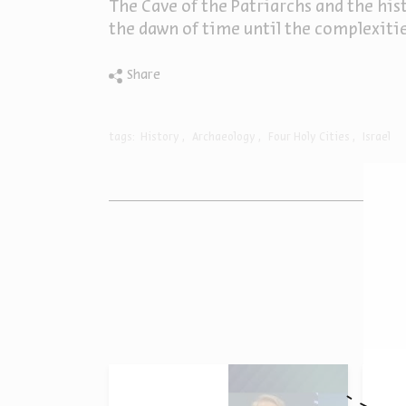
The Cave of the Patriarchs and the his
the dawn of time until the complexitie
Share
tags:
History
Archaeology
Four Holy Cities
Israel
O