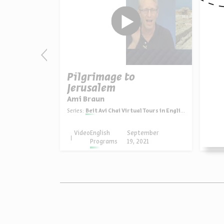
n of
Pilgrimage to
Tel
Jerusalem
Ami 
Ami Braun
Series:
 Tours in English
Series:
Beit Avi Chai Virtual Tours in English
tember
Video
English
September
Vid
2021
Programs
19, 2021