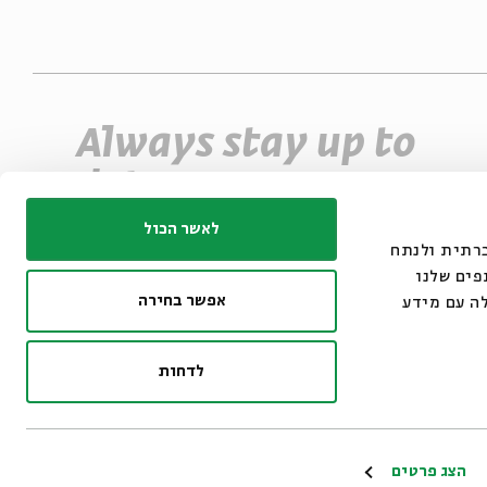
Always stay up to
date
Sign up for our e-newsletter and never miss
לאשר הכול
ו משתמשים בקובצי
an event
פים שלנו
אפשר בחירה
ה עם מידע
*Email Address
Register
לדחות
© 2007-2026 | All righ
הצג פרטים