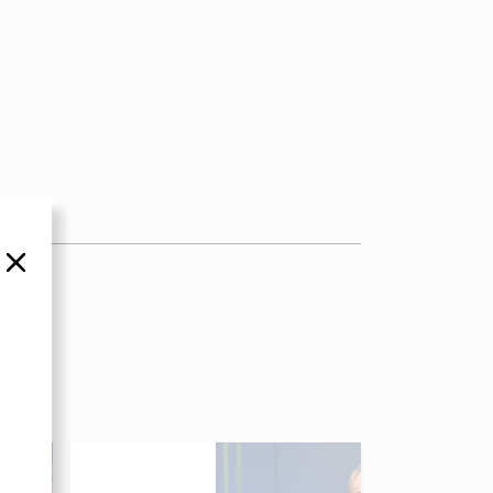
סגור
es