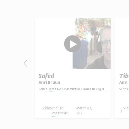
nd Mount
Safed
Tib
Ami Braun
Ami 
Series:
Beit Avi Chai Virtual Tours in English
Series:
 Tours in English
pril 11,
Video
English
March 07,
Vid
021
Programs
2021