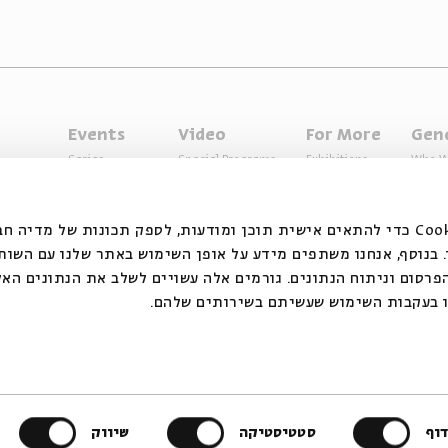
Events
Video
For More
Gen
Series
Special Programs
Exhibitions
Who W
Past Programs
Music
Articles
Access
Specials
Terms 
אנחנ Cookie כדי להתאים אישית תוכן ומודעות, לספק תכונות של מדיה חברתית ולנתח
בנוסף, אנחנו משתפים מידע על אופן השימוש באתר שלנו עם השות
רסום וניתוח הנתונים. גורמים אלה עשויים לשלב את הנתונים האל
ו בעקבות השימוש שעשיתם בשירותים שלהם
ts reserved to Beit Avi Chai
The website is operating und
שיווק
design by Dov Abramson Studio
סטטיסטיקה
וף