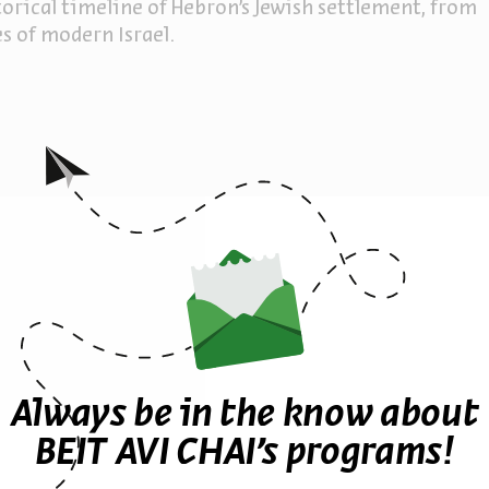
torical timeline of Hebron's Jewish settlement, from
s of modern Israel.
ther episodes in the seri
Always be in the know about
BEIT AVI CHAI’s programs!