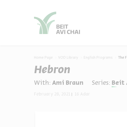
סגור
סגור
Home Page
VOD Library
English Programs
The F
Hebron
With:
Ami Braun
Series:
Beit 
February 28, 2021
16 Adar