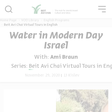
סגור
גור
סגור
Home Page
VOD Library
English Programs
Beit Avi Chai Virtual Tours in English
Water in Modern Day
Israel
With:
Ami Braun
Series:
Beit Avi Chai Virtual Tours in En
November 29, 2020
13 Kislev