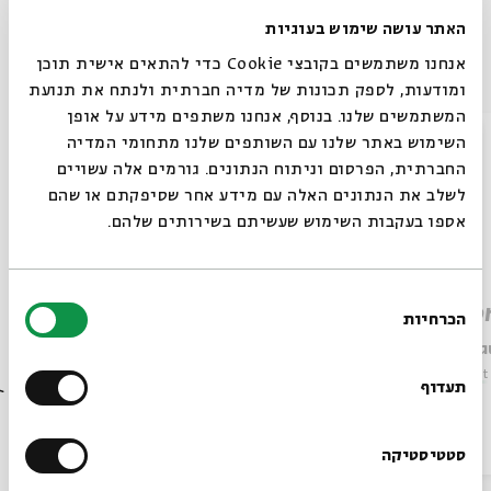
האתר עושה שימוש בעוגיות
Other episodes in the series
אנחנו משתמשים בקובצי Cookie כדי להתאים אישית תוכן
ומודעות, לספק תכונות של מדיה חברתית ולנתח את תנועת
המשתמשים שלנו. בנוסף, אנחנו משתפים מידע על אופן
סגור
השימוש באתר שלנו עם השותפים שלנו מתחומי המדיה
החברתית, הפרסום וניתוח הנתונים. גורמים אלה עשויים
לשלב את הנתונים האלה עם מידע אחר שסיפקתם או שהם
אספו בעקבות השימוש שעשיתם בשירותים שלהם.
בחירת
Atlit Detention Camp
Risho
הכרחיות
הסכמה
Always be in the know about
Ami Braun
Ami Bra
Series:
Beit Avi Chai Virtual Tours in English
Series:
Beit
BEIT AVI CHAI’s programs!
תעדוף
Video
English Programs
April 24, 2022
Video
Sign up for our newsletter!
סטטיסטיקה