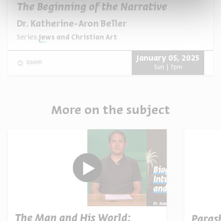
The Beginning of the Narrative
Dr. Katherine-Aron Beller
Series:
Jews and Christian Art
January 05, 2025
zoom
Sun | 7pm
More on the subject
The Man and His World:
Paras