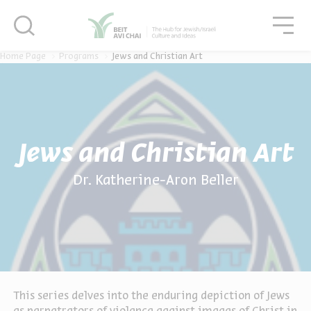
סגור
גור
סגור
Home Page
Programs
Jews and Christian Art
Jews and Christian Art
Dr. Katherine-Aron Beller
This series delves into the enduring depiction of Jews