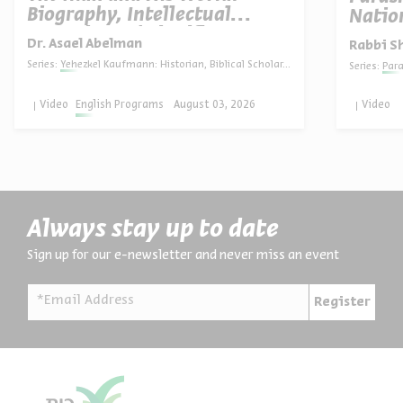
Biography, Intellectual
Natio
Portrait, and Significance
Dr. Asael Abelman
Rabbi S
Series:
Yehezkel Kaufmann: Historian, Biblical Scholar, and Zionist Thinker
Series:
Par
Video
English Programs
August 03, 2026
Video
Always stay up to date
Sign up for our e-newsletter and never miss an event
*Email Address
Register