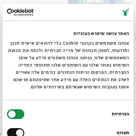
האתר עושה שימוש בעוגיות
Jewish Responses
אנחנו משתמשים בקובצי Cookie כדי להתאים אישית תוכן
ומודעות, לספק תכונות של מדיה חברתית ולנתח את תנועת
Dr. Katherine-Aron Beller
המשתמשים שלנו. בנוסף, אנחנו משתפים מידע על אופן
Series:
Jews and Christian Art
סגור
השימוש באתר שלנו עם השותפים שלנו מתחומי המדיה
החברתית, הפרסום וניתוח הנתונים. גורמים אלה עשויים
January 19, 2025
zoom
Sun | 7pm
לשלב את הנתונים האלה עם מידע אחר שסיפקתם או שהם
אספו בעקבות השימוש שעשיתם בשירותים שלהם.
בחירת
הכרחיות
הסכמה
Always be in the know about
BEIT AVI CHAI’s programs!
תעדוף