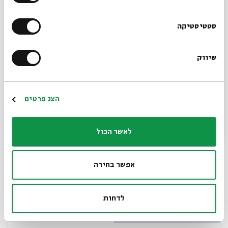
Sign up for our newsletter!
סטטיסטיקה
Medieval Accusations
Dr. Katherine-Aron Beller
שיווק
*Email Address
Series:
Jews and Christian Art
January 12, 2025
zoom
Register
הצג פרטים
Sun | 7pm
לאשר הכול
אפשר בחירה
לדחות