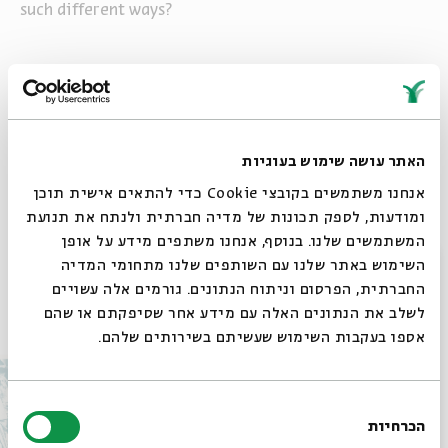
such
different ways
?
Share
Add to calendar
Sign up for similar events
האתר עושה שימוש בעוגיות
Watch the recording of the event here >>
אנחנו משתמשים בקובצי Cookie כדי להתאים אישית תוכן
ומודעות, לספק תכונות של מדיה חברתית ולנתח את תנועת
המשתמשים שלנו. בנוסף, אנחנו משתפים מידע על אופן
סגור
השימוש באתר שלנו עם השותפים שלנו מתחומי המדיה
החברתית, הפרסום וניתוח הנתונים. גורמים אלה עשויים
Other events in the series
לשלב את הנתונים האלה עם מידע אחר שסיפקתם או שהם
אספו בעקבות השימוש שעשיתם בשירותים שלהם.
בחירת
הכרחיות
הסכמה