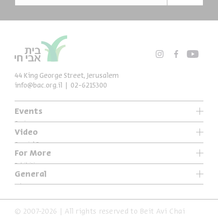
44 King George Street, Jerusalem
info@bac.org.il
02-6215300
Events
Series
Video
Past Programs
Special Programs
For More
Music
Exhibitions
General
Articles
Who We Are
Specials
Accessibility Declaration
© 2007-2026 | All rights reserved to Beit Avi Chai
Terms of Usage & Privacy