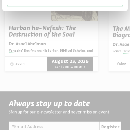
Hurban ha-Nefesh: The
The M
Destruction of the Soul
Biogra
Portra
Dr. Asael Abelman
Dr. Asa
Series:
Yehezkel Kaufmann: Historian, Biblical Scholar, and Zionist Thinker
Series:
Yehezk
August 23, 2026
Video
zoom
Sun | 7pm (12pm EDT)
Always stay up to date
Sign up for our e-newsletter and never miss an event
*Email Address
Register