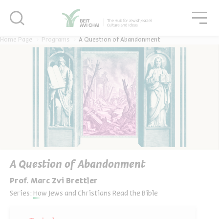
סגור
גור
סגור
Home Page
Programs
A Question of Abandonment
A Question of Abandonment
Prof. Marc Zvi Brettler
Series:
How Jews and Christians Read the Bible