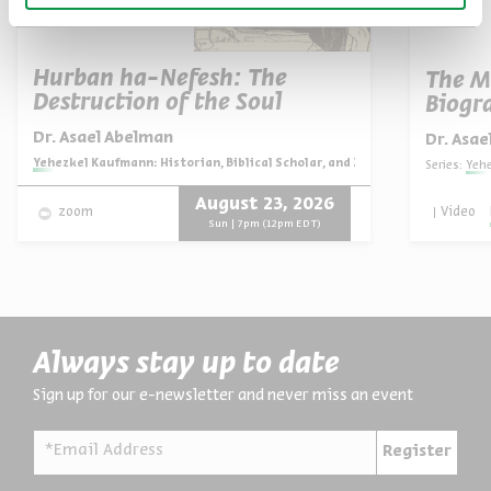
Hurban ha-Nefesh: The
The M
Destruction of the Soul
Biogra
Portra
Dr. Asael Abelman
Dr. Asa
Series:
Yehezkel Kaufmann: Historian, Biblical Scholar, and Zionist Thinker
Series:
Yehezk
August 23, 2026
Video
zoom
Sun | 7pm (12pm EDT)
Always stay up to date
Sign up for our e-newsletter and never miss an event
*Email Address
Register