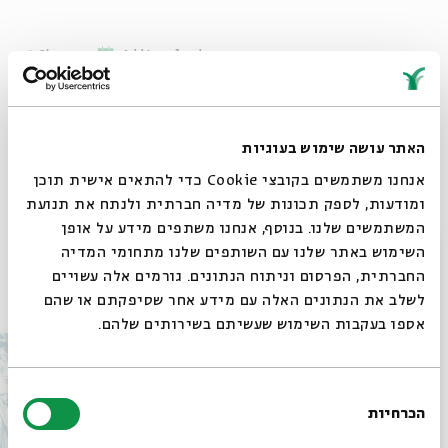
Share
Add to calendar
Sign up for similar events
האתר עושה שימוש בעוגיות
Watch the recording of the event here >>
אנחנו משתמשים בקובצי Cookie כדי להתאים אישית תוכן
ומודעות, לספק תכונות של מדיה חברתית ולנתח את תנועת
המשתמשים שלנו. בנוסף, אנחנו משתפים מידע על אופן
סגור
השימוש באתר שלנו עם השותפים שלנו מתחומי המדיה
החברתית, הפרסום וניתוח הנתונים. גורמים אלה עשויים
Other events in the series
לשלב את הנתונים האלה עם מידע אחר שסיפקתם או שהם
אספו בעקבות השימוש שעשיתם בשירותים שלהם.
בחירת
הכרחיות
הסכמה
Always be in the know about