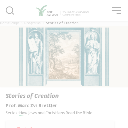
סגור
גור
סגור
Home Page
Programs
Stories of Creation
Stories of Creation
Prof. Marc Zvi Brettler
Series:
How Jews and Christians Read the Bible