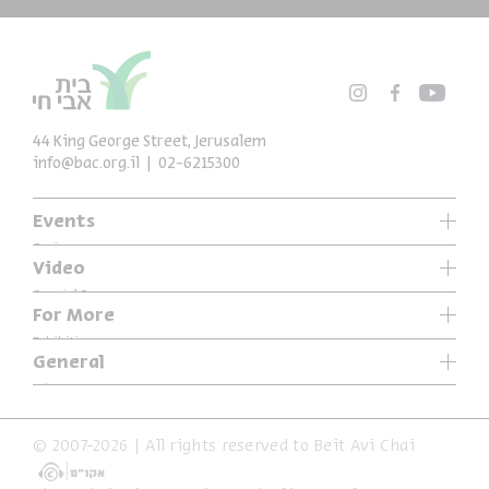
44 King George Street, Jerusalem
info@bac.org.il
02-6215300
Events
Series
Video
Past Programs
Special Programs
For More
Music
Exhibitions
General
Articles
Who We Are
Specials
Accessibility Declaration
© 2007-2026 | All rights reserved to Beit Avi Chai
Terms of Usage & Privacy