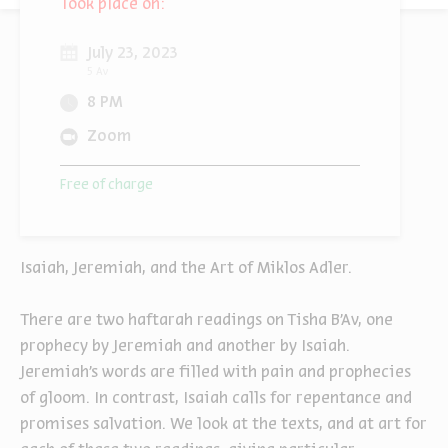
Took place on:
July 23, 2023
5 Av
8 PM
Zoom
Free of charge
Isaiah, Jeremiah, and the Art of Miklos Adler.
There are two haftarah readings on Tisha B’Av, one
prophecy by Jeremiah and another by Isaiah.
Jeremiah’s words are filled with pain and prophecies
of gloom. In contrast, Isaiah calls for repentance and
promises salvation. We look at the texts, and at art for