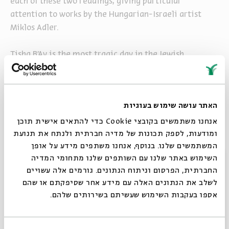
each of these two readings, giving particular
attention to works by the Hungarian-Israeli artist
Miklos Adler.
Tisha B’Av is the most tragic day in the Jewish
calendar. There are ten
haftarot
read during the weeks
surrounding Tisha B’Av from the books of Jeremiah and
Isaiah, chosen to address this significant day. In this
האתר עושה שימוש בעוגיות
series, we discuss the
haftarah
texts, the prophets’
lives and art of the
haftarot
.
אנחנו משתמשים בקובצי Cookie כדי להתאים אישית תוכן
ומודעות, לספק תכונות של מדיה חברתית ולנתח את תנועת
המשתמשים שלנו. בנוסף, אנחנו משתפים מידע על אופן
סגור
Share
Add to calendar
השימוש באתר שלנו עם השותפים שלנו מתחומי המדיה
החברתית, הפרסום וניתוח הנתונים. גורמים אלה עשויים
Sign up for similar events
לשלב את הנתונים האלה עם מידע אחר שסיפקתם או שהם
אספו בעקבות השימוש שעשיתם בשירותים שלהם.
Other events in the series