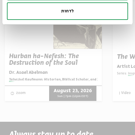
לדחות
Hurban ha-Nefesh: The
The W
Destruction of the Soul
Artist L
Dr. Asael Abelman
Series:
Insp
Series:
Yehezkel Kaufmann: Historian, Biblical Scholar, and Zionist Thinker
August 23, 2026
Video
zoom
Sun | 7pm (12pm EDT)
Always stay up to date