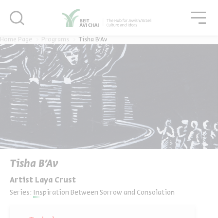
סגור
גור
סגור
Home Page
Programs
Tisha B'Av
Tisha B'Av
Artist Laya Crust
Series:
Inspiration Between Sorrow and Consolation