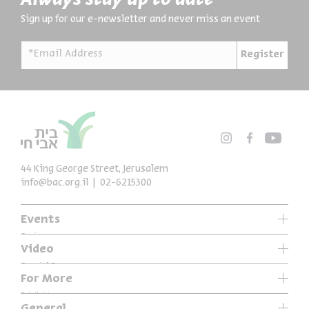
Sign up for our e-newsletter and never miss an event
*Email Address
Register
44 King George Street, Jerusalem
info@bac.org.il
02-6215300
Events
Series
Video
Past Programs
Special Programs
For More
Music
Exhibitions
General