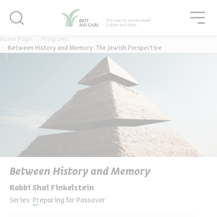
סגור
גור
סגור
Home Page
Programs
Between History and Memory: The Jewish Perspective
Between History and Memory
Rabbi Shai Finkelstein
Series:
Preparing for Passover