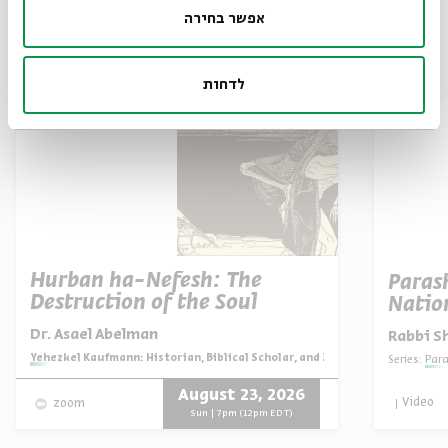
אפשר בחירה
Also at Beit Avi Chai
לדחות
Hurban ha-Nefesh: The
Paras
Destruction of the Soul
Natio
Dr. Asael Abelman
Rabbi S
Series:
Yehezkel Kaufmann: Historian, Biblical Scholar, and Zionist Thinker
Series:
Par
August 23, 2026
Video
zoom
Sun | 7pm (12pm EDT)