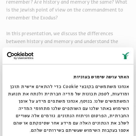
remember? Are history and memory the same? What
is the Jewish point of view on the commandment to
remember the Exodus?
In this presentation, we discuss the differences
between history and memory and understand the
meaning of remembering the Exodus from Egypt and
its application on the Seder night.
CLICK TO DOWNLOAD THE SOURCE SHEET >>
האתר עושה שימוש בעוגיות
אנחנו משתמשים בקובצי Cookie כדי להתאים אישית תוכן
ומודעות, לספק תכונות של מדיה חברתית ולנתח את תנועת
המשתמשים שלנו. בנוסף, אנחנו משתפים מידע על אופן
Sources
Share
Add to calendar
סגור
השימוש באתר שלנו עם השותפים שלנו מתחומי המדיה
Sign up for similar events
החברתית, הפרסום וניתוח הנתונים. גורמים אלה עשויים
לשלב את הנתונים האלה עם מידע אחר שסיפקתם או שהם
אספו בעקבות השימוש שעשיתם בשירותים שלהם.