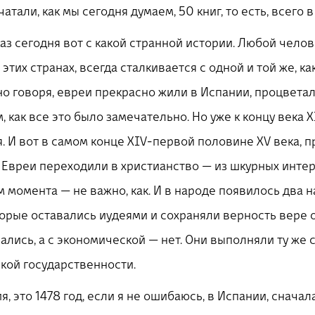
чатали, как мы сегодня думаем, 50 книг, то есть, всего 
каз сегодня вот с какой странной истории. Любой чело
тих странах, всегда сталкивается с одной и той же, как
но говоря, евреи прекрасно жили в Испании, процветал
м, как все это было замечательно. Но уже к концу века
ся. И вот в самом конце XIV-первой половине XV века,
Евреи переходили в христианство — из шкурных интер
м момента — не важно, как. И в народе появилось два 
торые оставались иудеями и сохраняли верность вере 
чались, а с экономической — нет. Они выполняли ту же
ской государственности.
я, это 1478 год, если я не ошибаюсь, в Испании, снача