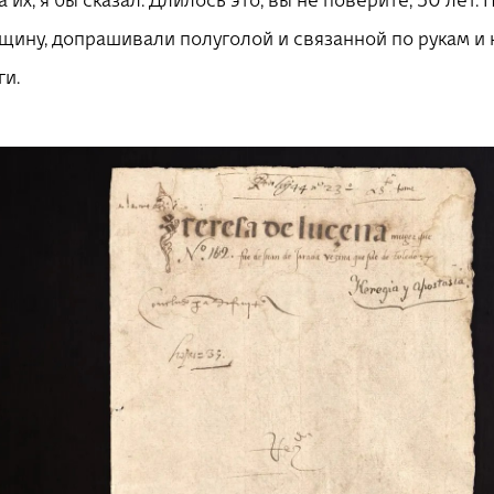
их, я бы сказал. Длилось это, вы не поверите, 50 лет
щину, допрашивали полуголой и связанной по рукам и н
ги.