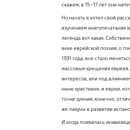
скажем, в 15–17 лет они напе
Но начать я хотел свой расс
изучением книгопечатания в э
легенда вот какая. Собствен
веке еврейской поэзии, о то
1391 года, все стало менять
массовые крещения евреев. 
интересов, или под влияние
ныне христиане, и евреи, ко
точки зрения, конечно, отли
же лакуны в развитии испан
И когда появилась инквизици