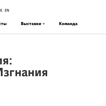
סגור
HE
EN
сты
Выставки
Команда
בב
я:
Изгнания