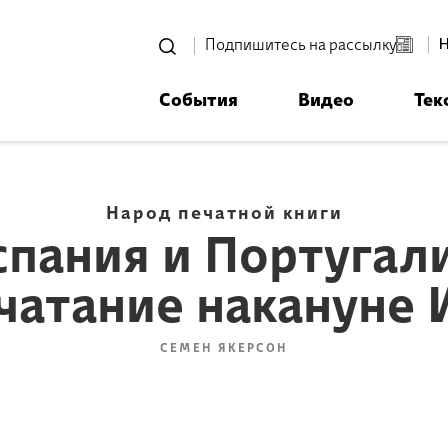
סגור
Подпишитесь на рассылку
События
Видео
Тек
רוצים לדעת מה קורה
ית אביחי לפני כולם? - דף משוכפ
Народ печатной книги
спания и Португали
чатание накануне 
*Электронный адрес
СЕМЕН ЯКЕРСОН