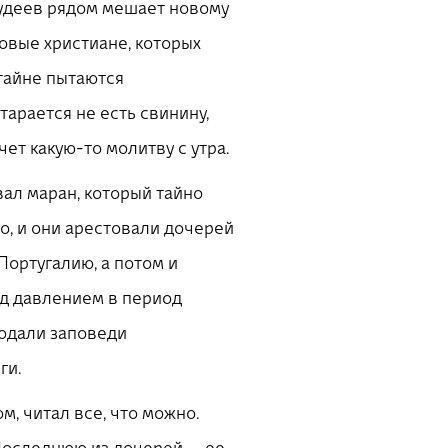
 иудеев рядом мешает новому
новые христиане, которых
втайне пытаются
тарается не есть свинину,
очет какую-то молитву с утра.
овал маран, который тайно
но, и они арестовали дочерей
Португалию, а потом и
под давлением в период
людали заповеди
ги.
м, читал все, что можно.