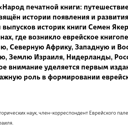
הרשמה
«Народ печатной книги: путешествие
ящён истории появления и развития
и выпусков историк книги Семен Якер
ах, где возникло еврейское книгоп
ю, Северную Африку, Западную и Во
ю, Землю Израиля, Нидерланды, Рос
ое внимание уделяется первым издан
ажную роль в формировании еврейск
торических наук, член-корреспондент Еврейского пал
раиля.