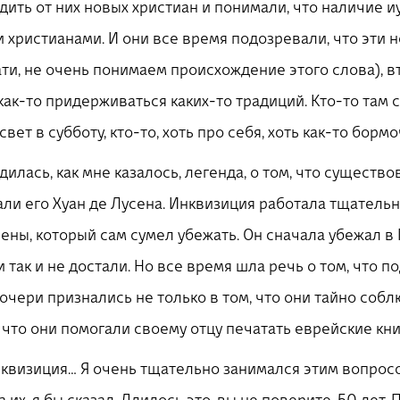
одить от них новых христиан и понимали, что наличие
 христианами. И они все время подозревали, что эти 
ати, не очень понимаем происхождение этого слова), 
как-то придерживаться каких-то традиций. Кто-то там с
свет в субботу, кто-то, хоть про себя, хоть как-то борм
дилась, как мне казалось, легенда, о том, что существ
али его Хуан де Лусена. Инквизиция работала тщатель
сены, который сам сумел убежать. Он сначала убежал в 
и так и не достали. Но все время шла речь о том, что 
очери признались не только в том, что они тайно соб
, что они помогали своему отцу печатать еврейские кни
инквизиция… Я очень тщательно занимался этим вопросо