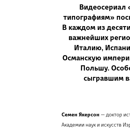
Видеосериал 
типографиям» посв
В каждом из десят
важнейших регион
Италию, Испани
Османскую импери
Польшу. Особ
сыгравшим в
Семен Якерсон
— доктор ис
Академии наук и искусств Из