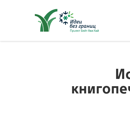
סגור
ל
И
книгопе