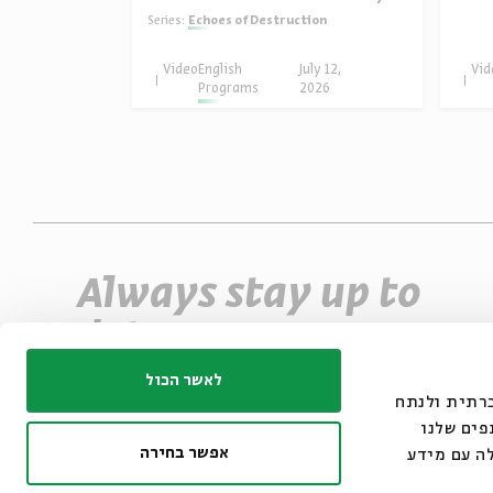
in English
Series:
Echoes of Destruction
uly 14,
Video
English
July 12,
Vid
026
Programs
2026
Always stay up to
date
Sign up for our e-newsletter and never miss
לאשר הכול
ו משתמשים בקובצי
an event
פים שלנו
אפשר בחירה
ה עם מידע
*Email Address
Register