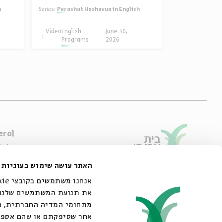
h
Series:
Parashat Hashavua in English
Series:
Hard Times: J
Video
English
June 30,
Video
English
Programs
2026
Progra
eral
e Are
ibility Declaration
האתר עושה שימוש בעוגיות
of Usage & Privacy
44 King George Street, Jerusalem
02-6215300
את תנועת המשתמשים שלנו. 
info@bac.org.il
מתחומי המדיה החברתית, הפ
אחר שסיפקתם או שהם אספ.