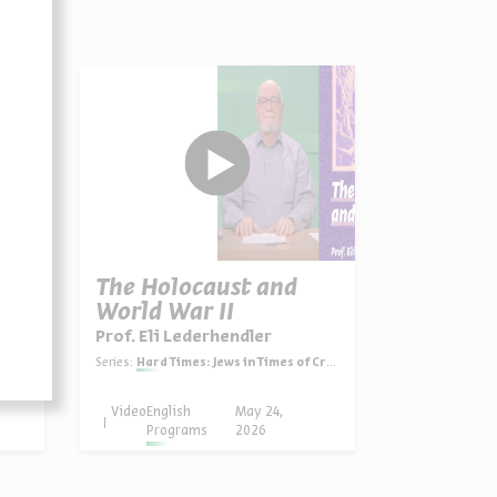
es
The Holocaust and
World War II
Prof. Eli Lederhendler
rica
Series:
Hard Times: Jews in Times of Crisis in America
Video
English
May 24,
Programs
2026