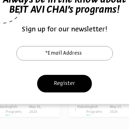
ther episodes in the seri
Always be in the know about
BEIT AVI CHAI’s programs!
Sign up for our newsletter!
*Email Address
man Rights, War,
Labor Unrest and
d Isolationism
Political Extremes
Register
f. Eli Lederhendler
Prof. Eli Lederhendler
s:
Hard Times: Jews in Times of Crisis in America
Series:
Hard Times: Jews in Times of Crisis in Ame
ideo
English
May 10,
Video
English
May 17,
Programs
2026
Programs
2026