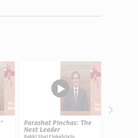
’
Parashat Pinchas: The
The Holo
Next Leader
World Wa
Rabbi Shai Finkelstein
Prof. Eli Le