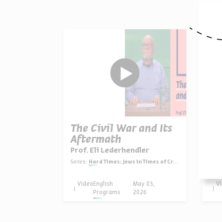
O
The Civil War and Its
Hu
Aftermath
an
Prof. Eli Lederhendler
Pro
Series:
Hard Times: Jews in Times of Crisis in America
Serie
Video
English
May 03,
V
Programs
2026