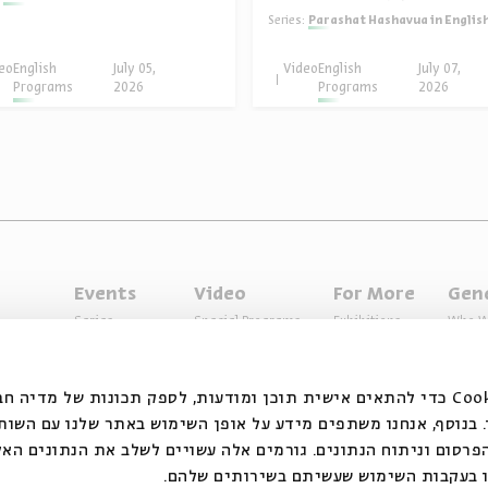
Series:
Parashat Hashavua in Englis
eo
English
July 05,
Video
English
July 07,
Programs
2026
Programs
2026
Events
Video
For More
Gen
Series
Special Programs
Exhibitions
Who W
Past Programs
Music
Articles
Access
Specials
Terms 
אנחנ Cookie כדי להתאים אישית תוכן ומודעות, לספק תכונות של מדיה חברתית ולנתח
בנוסף, אנחנו משתפים מידע על אופן השימוש באתר שלנו עם השות
רסום וניתוח הנתונים. גורמים אלה עשויים לשלב את הנתונים האל
ו בעקבות השימוש שעשיתם בשירותים שלהם