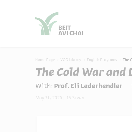
סגור
סגור
Home Page
VOD Library
English Programs
The C
The Cold War and 
With:
Prof. Eli Lederhendler
May 31, 2026
15 Sivan