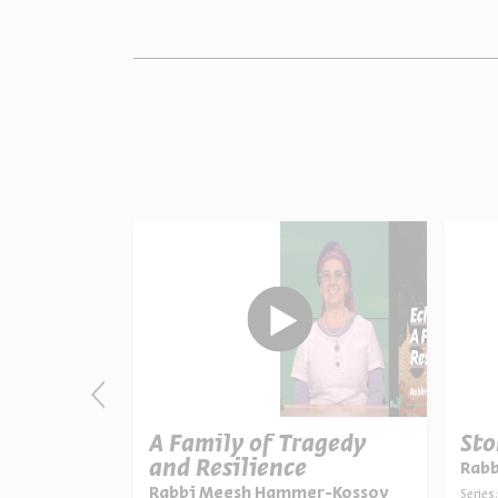
im: Faith
A Family of Tragedy
Sto
and Resilience
Rab
ein
Rabbi Meesh Hammer-Kossoy
Series: