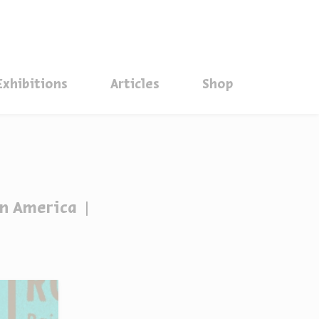
סגור
Exhibitions
Articles
Shop
 in America