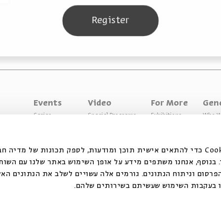
Register
Events
Video
For More
Gen
Series
Special Programs
Exhibitions
Who W
Past Programs
Music
Articles
Access
Specials
Terms 
אנחנ Cookie כדי להתאים אישית תוכן ומודעות, לספק תכונות של מדיה חברתית ולנתח
בנוסף, אנחנו משתפים מידע על אופן השימוש באתר שלנו עם השות
רסום וניתוח הנתונים. גורמים אלה עשויים לשלב את הנתונים האל
ו בעקבות השימוש שעשיתם בשירותים שלהם