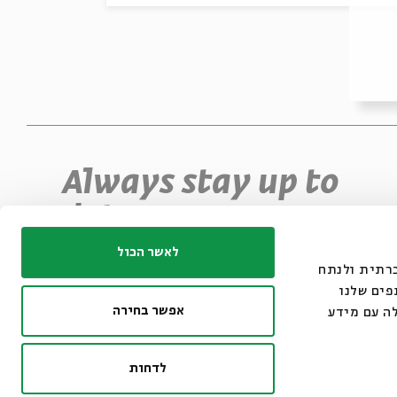
Always stay up to
date
Sign up for our e-newsletter and never miss
לאשר הכול
ו משתמשים בקובצי
an event
פים שלנו
אפשר בחירה
ה עם מידע
*Email Address
Register
לדחות