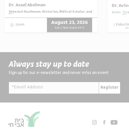
Dr. Asael Abelman
Dr. Avi
Series:
Yehezkel Kaufmann: Historian, Biblical Scholar, and Zionist Thinker
Series:
Tor
August 23, 2026
Video
E
zoom
Sun | 7pm (12pm EDT)
Always stay up to date
Sign up for our e-newsletter and never miss an event
*Email Address
Register