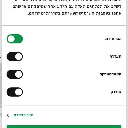
לשלב את הנתונים האלה עם מידע אחר שסיפקתם או שהם
אספו בעקבות השימוש שעשיתם בשירותים שלהם.
Share
Add to calendar
Sign up for similar events
בחירת
הכרחיות
הסכמה
Always be in the know about
Other events in the series
BEIT AVI CHAI’s programs!
תעדוף
Sign up for our newsletter!
סטטיסטיקה
שיווק
*Email Address
Parashat Vayakhel Pekudei:
Register
n
הצג פרטים
Beyond Images