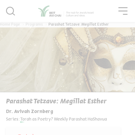
סגור
גור
סגור
Home Page
Programs
Parashat Tetzave: Megillat Esther
Parashat Tetzave: Megillat Esther
Dr. Avivah Zornberg
Series:
Torah as Poetry? Weekly Parashat HaShavua