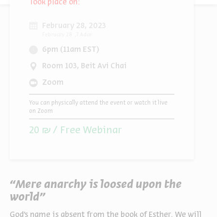
Took place on:
February 28, 2023
February 28
7 Adar
6pm (11am EST)
Room 103, Beit Avi Chai
Zoom
You can physically attend the event or watch it live
on Zoom
20 ₪ / Free Webinar
“Mere anarchy is loosed upon the
world”
God’s name is absent from the book of Esther. We will