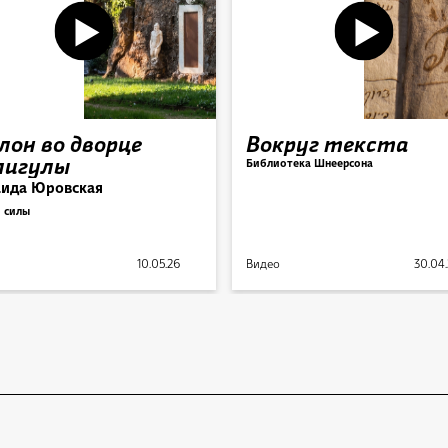
лон во дворце
Вокруг текста
лигулы
Библиотека Шнеерсона
аида Юровская
 силы
10.05.26
Видео
30.04