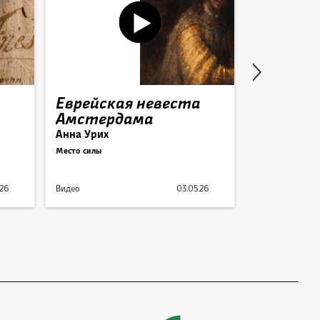
Еврейская невеста
1. Всту
Амстердама
Из:
Пинхас Литв
Анна Урих
Место силы
Подкаст
.26
Видео
03.05.26