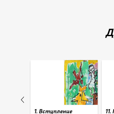
Д
верблюды
1. Вступление
11.