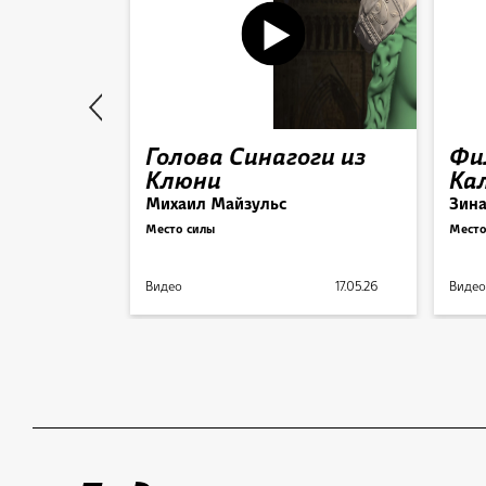
траж на
Голова Синагоги из
Фи
олме
Клюни
Ка
Михаил Майзульс
Зин
Место силы
Место
24.05.26
Видео
17.05.26
Видео