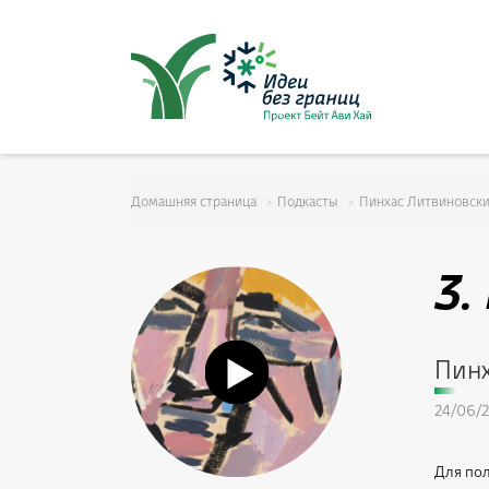
סגור
ל
Домашняя страница
Подкасты
Пинхас Литвиновски
3.
Пинх
24/06/
Для пол