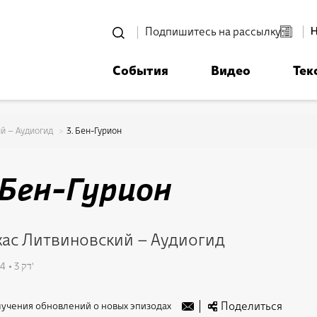
סגור
Подпишитесь на рассылку
События
Видео
Тек
רוצים לדעת מה קורה
ית אביחי לפני כולם? - דף משוכפ
й – Аудиогид
3. Бен-Гурион
 Бен-Гурион
ас Литвиновский – Аудиогид
*Электронный адрес
24
3 דק'
Поделиться
учения обновлений о новых эпизодах
Email