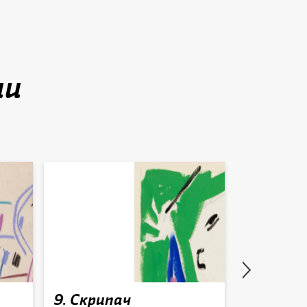
ии
9. Скрипач
8. Цвет