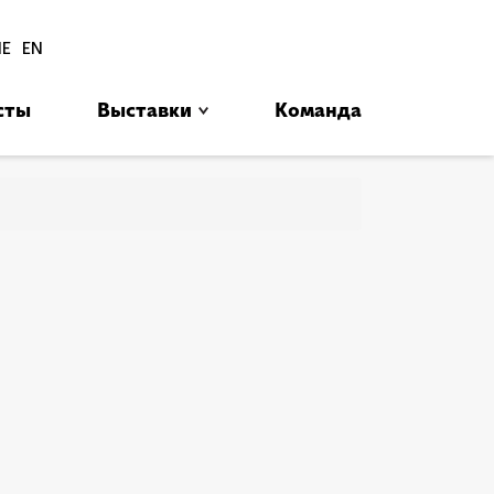
סגור
HE
EN
сты
Выставки
Команда
בב