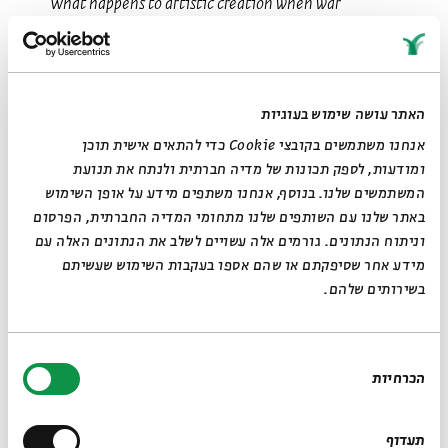
What happens to artistic creation when war
becomes a
prolonged reality
—at home, at the front, and in
between?
Beit
Avi
Chai’s exhibition brings together works by
five
האתר עושה שימוש בעוגיות
notable Jerusalem-based artists, created over two
אנחנו משתמשים בקובצי Cookie כדי להתאים אישית תוכן
turbulent
ומודעות, לספק תכונות של מדיה חברתית ולנתח את תנועת
years, from the massacre and surprise attack on
המשתמשים שלנו. בנוסף, אנחנו משתפים מידע על אופן השימוש
Israel on
באתר שלנו עם השותפים שלנו מתחומי המדיה החברתית, הפרסום
Simchat Torah 5784 through the ceasefire on the eve
וניתוח הנתונים. גורמים אלה עשויים לשלב את הנתונים האלה עם
of
מידע אחר שסיפקתם או שהם אספו בעקבות השימוש שעשיתם
Simchat Torah 5786. These were two Israeli years
בשירותים שלהם.
whose
events, in any other country, might have filled
decades
More
of history—events that met artistic practice in
בחירת
different
הכרחיות
הסכמה
exhibition contents
ways: directly or indirectly, explicitly or abstractly.
Executed
תעדוף
in diverse media—painting, drawing, photography,