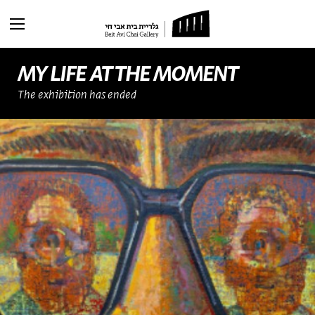
סגור
current exhibitions
Past exhibitions
MY LIFE AT THE MOMENT
The exhibition has ended
Main
Virtual gallery
Articles
Buy the catalog