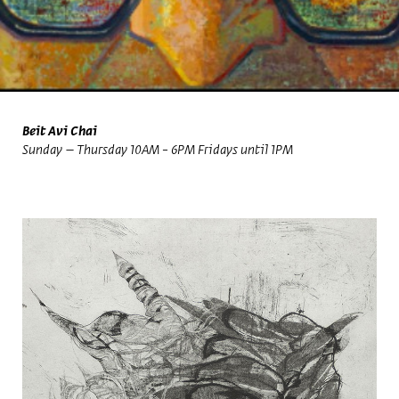
Beit Avi Chai
Sunday – Thursday 10AM - 6PM Fridays until 1PM
beit avi chai site
RU
HE