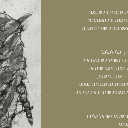
גים עבודות שנוצרו
 ומתקפת הפתע על
האש בערב שמחת תורה
ן
יכלו לכלכל
התרחשויות שפגשו את
קיפות, מפורשות או
–
ציור, רישום,
מנותית: תגובות כמעט
לרגשות
שחדרו את קירות
ושלמי ישראל אלירז
ותנו