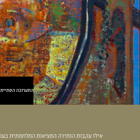
התערוכה הסתיימ
א
י
לו עקבות הותירה המציאות
המלחמתית
בעור