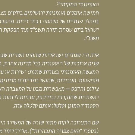
האומנותי המקומי?
חמישה א
ו
מנים
ואומניות
ירושלמים
בולטים
מצי
במהלך שנתיים של מלחמה רב
ת־
זיר
ו
ת: מהטבח
ישראל ביום שמחת תורה תשפ"ד ועד הפסקת 
תשפ"ו
.
אלה היו
שנתיים ישראליות שההתרחשויות
שבה
שנים
ארוכות
של היסטוריה בכל מדינה אחרת, 
המעשה הא
ו
מנותי בצורות שונות: ישירות או ע
מופשטות. העבודות, שנעשו במדיומים מגוונים
צילום
ו
הדפס
–
מאפשרות מבט על המעבדה האו
ראשוניות
ש
חוקרות ובודקות, עדויות לרוחות
ו
הסטודיו המוגן
וטלטלו אותם טלטלה עזה
.
שם התערוכה לקוח מתוך שורה של המשורר היר
(בספרו "האם צפויה התבהרות"). אלירז לימד א