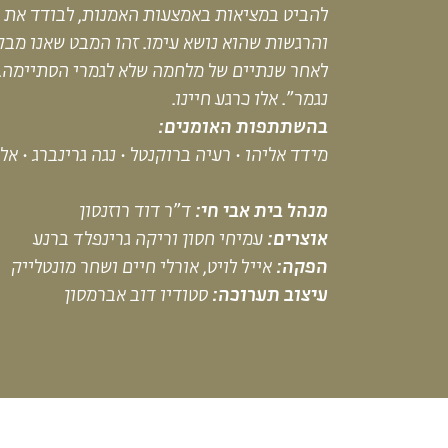
להביט
במציאות
באמצעות האמנות, לבודד את 
והרגשות שהוא נושא ע
י
מו. זהו המבט שאנו מבק
לאחר שנתיים של מלחמה שלא לגמרי הסתיימה.
נגמר
".
אלו כרגע חיינו.
בהשתתפות האומנים
:
מידד
אליהו
·
רעיה
ברוקנטל
·
נגה
גרינברג
·
אל
מנהל בית אבי חי:
ד"ר דוד
רוזנסון
אוצרים:
עמיחי חסון וריקה
גרינפלד
ברנע
הפקה:
אייל
לויט
, אורלי חיים ושחר
מונטלייק
עיצוב תערוכה:
סטודיו דוב אברמסון