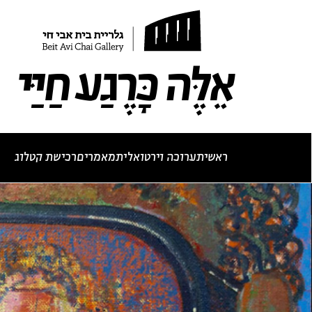
תערוכה נוכחית
תערוכות עבר
לאתר בית אבי חי
RU
EN
אֵלֶּה כָּרֶגַע חַיַּי
ראשי
תערוכה וירטואלית
מאמרים
רכישת קטלוג