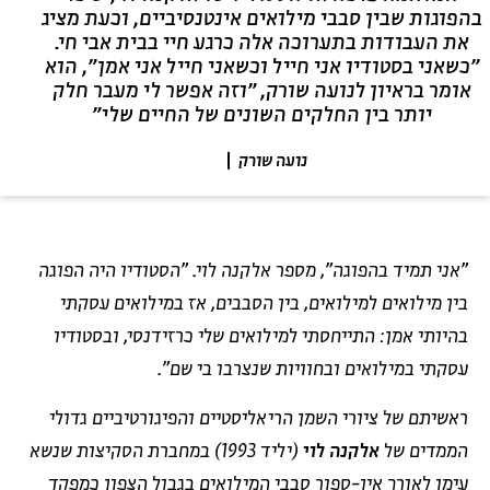
בהפוגות שבין סבבי מילואים אינטנסיביים, וכעת מציג
את העבודות בתערוכה אלה כרגע חיי בבית אבי חי.
״כשאני בסטודיו אני חייל וכשאני חייל אני אמן״, הוא
אומר בראיון לנועה שורק, ״וזה אפשר לי מעבר חלק
יותר בין החלקים השונים של החיים שלי״
נועה שורק
"אני תמיד בהפוגה", מספר אלקנה לוי. "הסטודיו היה הפוגה
בין מילואים למילואים, בין הסבבים, אז במילואים עסקתי
בהיותי אמן: התייחסתי למילואים שלי כרזידנסי, ובסטודיו
עסקתי במילואים ובחוויות שנצרבו בי שם".
לאתר בית אבי חי
RU
EN
ראשיתם של ציורי השמן הריאליסטיים והפיגורטיביים גדולי
הממדים של
אלקנה לוי
(יליד 1993) במחברת הסקיצות שנשא
עימו לאורך אין-ספור סבבי המילואים בגבול הצפון כמפקד