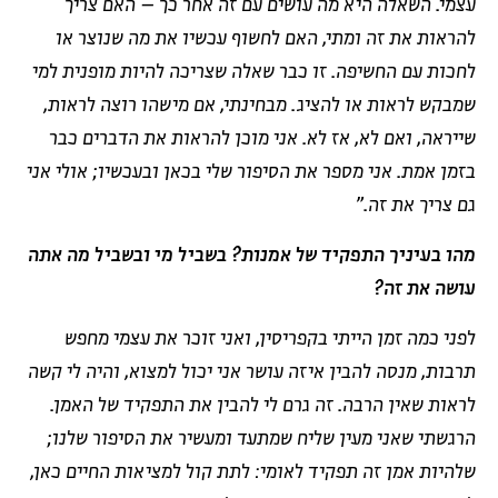
עצמי. השאלה היא מה עושים עם זה אחר כך – האם צריך
להראות את זה ומתי, האם לחשוף עכשיו את מה שנוצר או
לחכות עם החשיפה. זו כבר שאלה שצריכה להיות מופנית למי
שמבקש לראות או להציג. מבחינתי, אם מישהו רוצה לראות,
שייראה, ואם לא, אז לא. אני מוכן להראות את הדברים כבר
בזמן אמת. אני מספר את הסיפור שלי בכאן ובעכשיו; אולי אני
גם צריך את זה."
מהו בעיניך התפקיד של אמנות? בשביל מי ובשביל מה אתה
עושה את זה
?
לפני כמה זמן הייתי בקפריסין, ואני זוכר את עצמי מחפש
תרבות, מנסה להבין איזה עושר אני יכול למצוא, והיה לי קשה
לראות שאין הרבה. זה גרם לי להבין את התפקיד של האמן.
הרגשתי שאני מעין שליח שמתעד ומעשיר את הסיפור שלנו;
שלהיות אמן זה תפקיד לאומי: לתת קול למציאות החיים כאן,