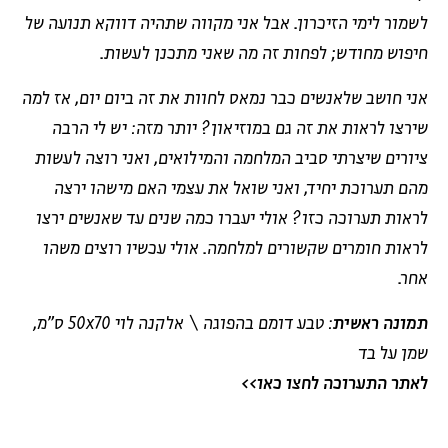
לשמור לימי הזיכרון. אבל אני מקווה שתהיה דווקא תנועה של
חיפוש מחודש; לפחות זה מה שאני מתכנן לעשות.
אני חושב שלאנשים כבר נמאס לחוות את זה ביום יום, אז למה
שירצו לראות את זה גם במוזיאון? יותר מזה: יש לי הרבה
ציורים שיצרתי סביב המלחמה והמילואים, ואני רוצה לעשות
מהם תערוכת יחיד, ואני שואל את עצמי האם מישהו ירצה
לראות תערוכה כזו? אולי יעברו כמה שנים עד שאנשים ירצו
לראות חומרים שקשורים למלחמה. אולי עכשיו רוצים משהו
אחר.
תמונה ראשית
: טבע דומם בהפוגה \ אלקנה לוי 50x70 ס"מ,
שמן על בד
לאתר התערוכה לחצו כאו>>