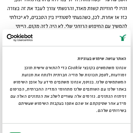
והיו לי חוויות קשות מאוד, והרגשתי צורך לעבד את זה בצורה
כזו או אחרת. לכן, כשהגעתי לסטודיו בין הסבבים, לא יכולתי
להמשיך עם החיפוש הרוחני שלי. לא היה לזה מקום. הייתי
צריך לעבד, ולכן התחלתי להתעסק באמנות שלי כחייל
מילואים דרך יצירות פיגורטיביות וריאליסטיות יותר".
עשית אמנות במילואים?
האתר עושה שימוש בעוגיות
אנחנו משתמשים בקובצי Cookie כדי להתאים אישית תוכן
"כן, במשך המילואים צילמתי, והיה לי יומן מלחמה, ואפילו
ומודעות, לספק תכונות של מדיה חברתית ולנתח את תנועת
בסבב האחרון ציירתי בצבעי שמן. במילואים הייתי אמן,
המשתמשים שלנו. בנוסף, אנחנו משתפים מידע על אופן השימוש
וכשחזרתי לסטודיו, הייתי מילואימניק. עסקתי בחוויית
באתר שלנו עם השותפים שלנו מתחומי המדיה החברתית, הפרסום
וניתוח הנתונים. גורמים אלה עשויים לשלב את הנתונים האלה עם
המילואים שלי. יצרתי לעצמי איזו תנודתיות, כי המעברים הם
מידע אחר שסיפקתם או שהם אספו בעקבות השימוש שעשיתם
נורא קשים. יש לי ילדה בת שנה, והמעבר בין להיות בכוננות
בשירותים שלהם.
לירי ובין גידול ילדה קטנה הוא מעבר קשה ומבלבל – לא
משנה כמה ישנת. אני חושב שהמקום הזה שיצרתי לעצמי –
בחירת