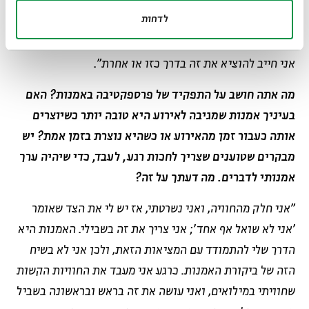
את המעבר שלי ליצירה ריאליסטית במצבים כאלה. בתקופה
לדחות
שהייתי חובש, הייתי מצייר את כל הזוועות שראיתי. אנשים
מתים ודברים קשים שנחרטים בי – אני ישר פונה לצייר אותם.
אני חייב להוציא את זה בדרך כזו או אחרת".
מה אתה חושב על התפקיד של פרספקטיבה באמנות? האם
בעיניך אמנות שמגיבה לאירוע היא טובה יותר כשיוצרים
אותה כעבור זמן מהאירוע או כשהיא נוצרת בזמן אמת? יש
מבקרים שטוענים שצריך לחכות רגע, לעבד, כדי שיהיה ערך
אמנותי לדברים. מה דעתך על זה?
"אני חלק מהחוויה, ואני נשרטתי, אז יש לי את הצד שאומר
'אני לא שואל אף אחד'; אני צריך את זה בשבילי. האמנות היא
הדרך שלי להתמודד עם המציאות הזאת, ולכן אני לא בשיח
הזה של ביקורת האמנות. כרגע אני מעבד את החוויות הקשות
שחוויתי במילואים, ואני עושה את זה בראש ובראשונה בשביל