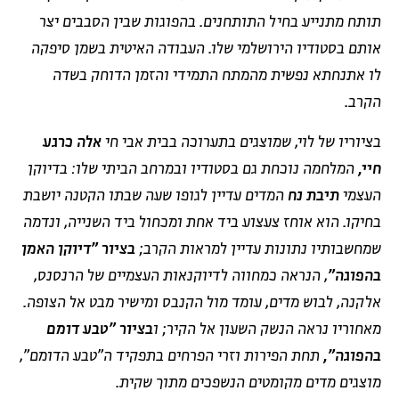
תותח מתנייע בחיל התותחנים. בהפוגות שבין הסבבים יצר
אותם בסטודיו הירושלמי שלו. העבודה האיטית בשמן סיפקה
לו אתנחתא נפשית מהמתח התמידי והזמן הדוחק בשדה
הקרב.
בציוריו של לוי, שמוצגים בתערוכה בבית אבי חי
אלה כרגע
חיי,
המלחמה נוכחת גם בסטודיו ובמרחב הביתי שלו: בדיוקן
העצמי
תיבת נח
המדים עדיין לגופו שעה שבתו הקטנה יושבת
בחיקו. הוא אוחז צעצוע ביד אחת ומכחול ביד השנייה, ונדמה
שמחשבותיו נתונות עדיין למראות הקרב;
בציור "דיוקן האמן
בהפוגה"
, הנראה כמחווה לדיוקנאות העצמיים של הרנסנס,
אלקנה, לבוש מדים, עומד מול הקנבס ומישיר מבט אל הצופה.
מאחוריו נראה הנשק השעון אל הקיר; ו
בציור "טבע דומם
בהפוגה"
,
תחת הפירות וזרי הפרחים בתפקיד ה"טבע הדומם",
מוצגים מדים מקומטים הנשפכים מתוך שקית.