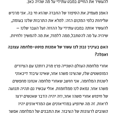
להעשיר את החיים במבט עתידי על מה שהיה כאן.
האמן מעמיק את הסיפור של החברה שהוא חי בה. אני מרגיש
שליחות כלפי המקום הזה: למלא את התרבות שלנו בעומק,
להעשיר אותה במבט עתידי על ההווה ועל העבר שלנו –
שיהיה על מה להסתכל, ממה ללמוד, את מה להמשיך ולחיות.
האם בעיניך נכון לנו עשור של אמנות פוסט-מלחמה עצובה
ואפלה?
אחרי מלחמת העולם השנייה פרץ מרק רותקו עם הציורים
המופשטים שלו, שהציגו משהו אחר, שאינו עיבוד דיכאוני
לשנות המלחמה. אני חושב שאחרי מלחמה אנחנו מחפשים
משהו אחר. נמאס לנו ממלחמות. אולי עכשיו גם תהיה תנועה
של חיפוש אחרי משהו אחר, וזה יהיה הדבר שאנשים ירצו
לראות. זה מה שיופיע במוזיאונים אם המוזיאונים יהיו
קשובים לרצונות של הציבור. את התכנים של המלחמה אפשר