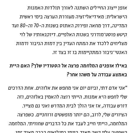
אופן ייצוג החיילים השתנה לאורך תולדות האמנות
הישראלית: מאידיאליזציה מעוררת הערצה בימי ראשית
המדינה, דרך מחאה ופירוק האתוס בשנות ה-70 וה-80 ועד
קיטש פוסט־מודרני בשנות האלפיים. דיוקנאותיו של לוי
מצליחים ללכוד את המתח העדין בין דמות הגיבור ודמות
האנטי־גיבור המתקיימות בו זו בצד זו.
באילו אופנים המלחמה פרצה אל הסטודיו שלך?
האם היית
באמצע עבודה על משהו אחר?
"אני אדם דתי, וביום יום אני מחפש את אלוהים. אחת הדרכים
שלי לחפש היא אמנות. הייתי רוצה להאמין באלוהים, וזה
דורש עבודה, אז אני הולך לבית המדרש ואני גם מצייר.
הציורים שלי, לרוב, הם יותר מופשטים ורוחניים. כשפרצה
המלחמה, הייתי חייב לעבד את כל הדברים שחוויתי. המלחמה
השפיעה עליי קשה מאוד. הייתי במילואים הרבה מאוד זמן,