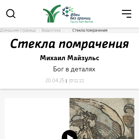
גור
סגור
Домашняя страница
Видеотека
Стекла помрачения
Стекла помрачения
רוצים לדעת מה קורה
בבית אביחי לפני כולם? - דף משוכפל
Михаил Майзульс
Бог в деталях
20.04.25
כב בניסן
*Электронный адрес
הרשמה