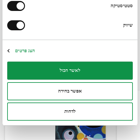
סטטיסטיקה
Полный список использованных изображений
שיווק
Поделиться
הצג פרטים
Другие видео этой серии
לאשר הכול
אפשר בחירה
לדחות