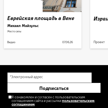
Еврейская площадь в Вене
Израи
Михаил Майзульс
Место силы
Проект
Видео
07.06.26
*Электронный адрес
Подписаться
Я ознакомлен и согласен с пользовательским
соглашением сайта и рассылки
пользовательским
соглашением