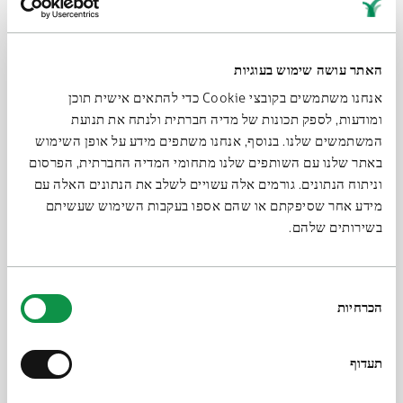
Михаил Майзульс
— историк-медиевист, переводчик с
французского, выпускник РГГУ и Высшей школы
социальных исследований (Париж), лауреат премии
«Просветитель», сотрудник Центра визуальных
האתר עושה שימוש בעוגיות
исследований Средневековья и Нового времени РГГУ
אנחנו משתמשים בקובצי Cookie כדי להתאים אישית תוכן
ומודעות, לספק תכונות של מדיה חברתית ולנתח את תנועת
Над фильмом работали:
המשתמשים שלנו. בנוסף, אנחנו משתפים מידע על אופן השימוש
באתר שלנו עם השותפים שלנו מתחומי המדיה החברתית, הפרסום
Режиссер — Андрей Сильвестров
וניתוח הנתונים. גורמים אלה עשויים לשלב את הנתונים האלה עם
Продюсер — Анастасия Кувыкина
מידע אחר שסיפקתם או שהם אספו בעקבות השימוש שעשיתם
Оператор — Павел Михайлов
בשירותים שלהם.
Звук — Елена Титова
Монтаж — Михаил Бодухин
בחירת
הכרחיות
הסכמה
Графика — Ирина Цеханская, Михаил Бодухин
Редакторы — Зина Юровская, Люся Артемьева, Максим
Кувыкин
תעדוף
Композитор — Алексей Наджаров