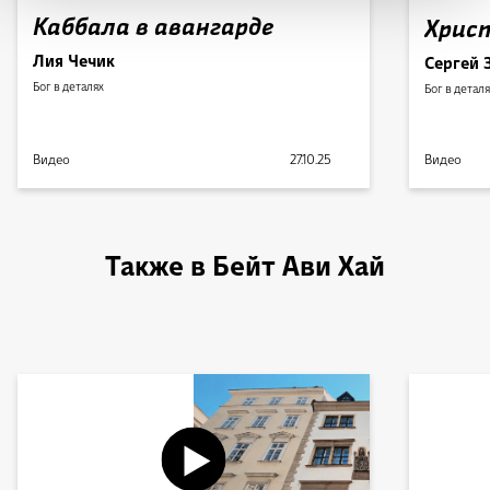
Каббала в авангарде
Хрис
Лия Чечик
Сергей 
Бог в деталях
Бог в детал
Видео
27.10.25
Видео
Также в Бейт Ави Хай