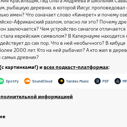
Аня Красильщик, гид Ольга Андреева и школьник Савв
аум, рыбацкую деревню, в которой Иисус проповедовал
лько имен? Что означает слово «Кинерет» и почему оз
ийско-Африканский разлом, опасно ли это? Почему др
 он заключается? Чем устройство синагоги отличается 
а стала еврейским символом? В Капернауме находится 
действует до сих пор. Что в ней необычного? В кибуце
более 2000 лет. Кто на ней рыбачил? А кто жил в дере
з самых древних?
(с картинками!) и
всех подкаст-платформах
:
дополнительной информацией
не