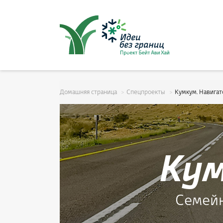
סגור
ל
Домашняя страница
Cпецпроекты
Кумкум. Навигат
Кум
Семейн