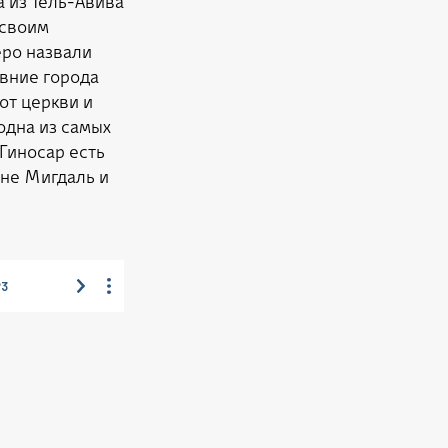
а из Тель-Авива
 своим
еро назвали
евние города
от церкви и
одна из самых
 Гиносар есть
вне Мигдаль и