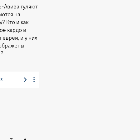
ь-Авива гуляют
аются на
? Кто и как
ое кардо и
евреи, и у них
зображены
й?