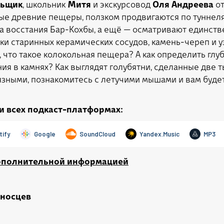
льщик
, школьник
Митя
и экскурсовод
Оля Андреева
от
ные древние пещеры, ползком продвигаются по туннеля
а восстания Бар-Кохбы, а ещё — осматривают единств
и старинных керамических сосудов, камень-череп и уз
, что такое колокольная пещера? А как определить гл
ия в камнях? Как выглядят голубятни, сделанные две т
рязными, познакомитесь с летучими мышами и вам буде
и всех подкаст-платформах:
дополнительной информацией
оносцев