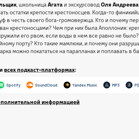
ильщик
, школьница
Агата
и экскурсовод
Оля Андреева
ать остатки крепости крестоносцев. Когда-то финикий
суф в честь своего бога-громовержца. Кто и почему п
ван крестоносцами? Чем при них была Аполлония: кре
ружили его рвом, если воды в нем все равно не было?
айному порту? Кто такие мамлюки, и почему они разруш
арка можно покататься на парапланах и поплавать в б
и
всех подкаст-платформах
:
дополнительной информацией