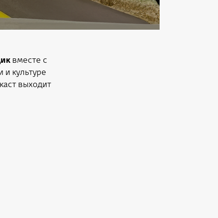
щик
вместе с
 и культуре
дкаст выходит