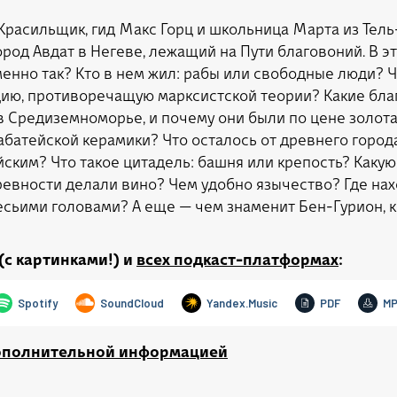
Красильщик, гид Макс Горц и школьница Марта из Тел
род Авдат в Негеве, лежащий на Пути благовоний. В э
менно так? Кто в нем жил: рабы или свободные люди? 
ацию, противоречащую марксистской теории? Какие бл
в Средиземноморье, и почему они были по цене золота
батейской керамики? Что осталось от древнего города
йским? Что такое цитадель: башня или крепость? Какую
ревности делали вино? Чем удобно язычество? Где на
есьими головами? А еще — чем знаменит Бен-Гурион, 
(с картинками!) и
всех подкаст-платформах
:
дополнительной информацией