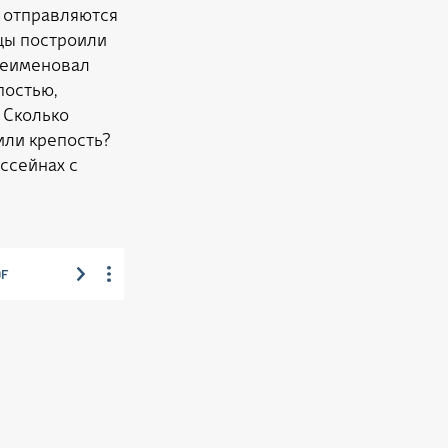
отправляются
цы построили
ереименовал
постью,
 Сколько
или крепость?
ассейнах с