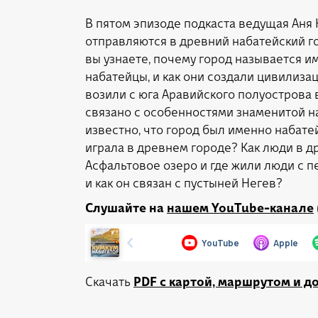
В пятом эпизоде подкаста ведущая Аня 
отправляются в древний набатейский го
вы узнаете, почему город называется и
набатейцы, и как они создали цивилиз
возили с юга Аравийского полуострова 
связано с особенностями знаменитой на
известно, что город был именно набате
играла в древнем городе? Как люди в д
Асфальтовое озеро и где жили люди с п
и как он связан с пустыней Негев?
Слушайте на
нашем YouTube-канале
Скачать
PDF с картой, маршрутом и 