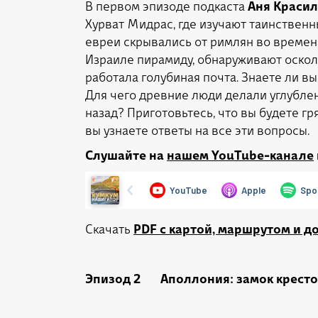
В первом эпизоде подкаста
Аня Краси
Хурват Мидрас, где изучают таинствен
евреи скрывались от римлян во времен
Израиле пирамиду, обнаруживают осколк
работала голубиная почта. Знаете ли вы
Для чего древние люди делали углублен
назад? Приготовьтесь, что вы будете г
вы узнаете ответы на все эти вопросы.
Слушайте на
нашем YouTube-канале
Скачать
PDF с картой, маршрутом и 
Эпизод 2 Аполлония: замок крест