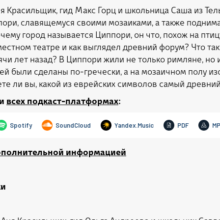
я Красильщик, гид Макс Горц и школьница Саша из Тел
пори, славящемуся своими мозаиками, а также подним
ему город называется Циппори, он что, похож на птицу
местном театре и как выглядел древний форум? Что так
чи лет назад? В Циппори жили не только римляне, но и 
ней были сделаны по-гречески, а на мозаичном полу и
аете ли вы, какой из еврейских символов самый древни
и
всех подкаст-платформах
:
дополнительной информацией
ки