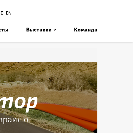
סגור
HE
EN
сты
Выставки
Команда
בב
атор
Израилю