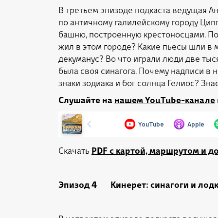
В третьем эпизоде подкаста ведущая Ан
по античному галилейскому городу Цип
башню, построенную крестоносцами. Поч
жил в этом городе? Какие пьесы шли в 
декуманус? Во что играли люди две тыся
была своя синагога. Почему надписи в 
знаки зодиака и бог солнца Гелиос? Зн
Слушайте на
нашем YouTube-канале
Скачать
PDF с картой, маршрутом и 
Эпизод 4 Кинерет: синагоги и лод