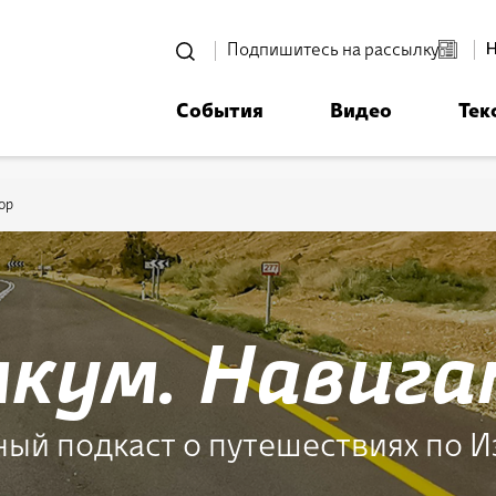
סגור
Подпишитесь на рассылку
События
Видео
Тек
רוצים לדעת מה קורה
ית אביחי לפני כולם? - דף משוכפ
ор
кум. Навиг
*Электронный адрес
ый подкаст о путешествиях по 