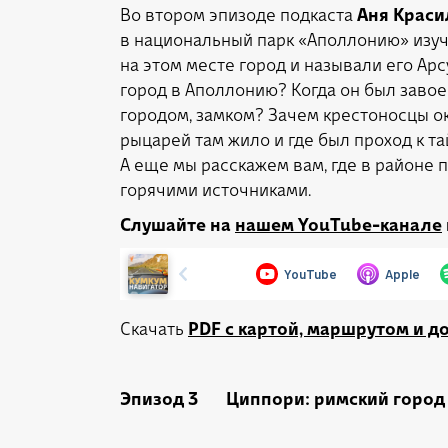
Во втором эпизоде подкаста
Аня Крас
в национальный парк «Аполлонию» изуч
на этом месте город и называли его Ар
город в Аполлонию? Когда он был завое
городом, замком? Зачем крестоносцы ок
рыцарей там жило и где был проход к т
А еще мы расскажем вам, где в районе п
горячими источниками.
Слушайте на
нашем YouTube-канале
Скачать
PDF с картой, маршрутом и 
Эпизод 3 Циппори: римский город