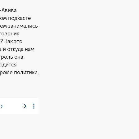
ь-Авива
том подкасте
Чем занимались
аговония
? Как это
 и откуда нам
 роль она
ходится
кроме политики,