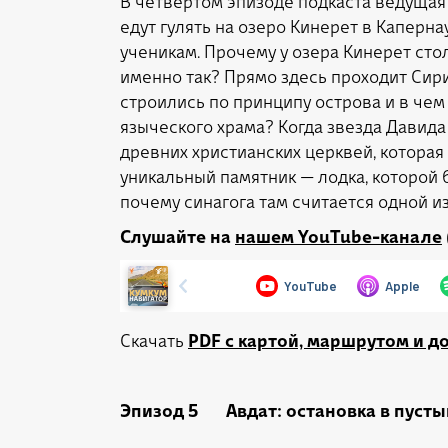
В четвертом эпизоде подкаста ведущая 
едут гулять на озеро Кинерет в Каперн
ученикам. Прочему у озера Кинерет сто
именно так? Прямо здесь проходит Сир
строились по принципу острова и в чем
языческого храма? Когда звезда Давид
древних христианских церквей, которая 
уникальный памятник — лодка, которой 
почему синагога там считается одной и
Слушайте на
нашем YouTube-канале
Скачать
PDF с картой, маршрутом и 
Эпизод 5 Авдат: остановка в пусты