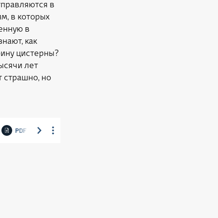
правляются в
м, в которых
енную в
нают, как
убину цистерны?
ысячи лет
т страшно, но