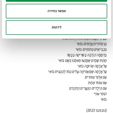
בָּעֵשֶׂב הַגָּבוֹהַּ
בָּאֲוִיר הַגָּדוּשׁ מַיִם
אפשר בחירה
בַּחֲלַל הָרֵיק מִכּוֹכָבִים
בָּעוֹנָה הַזֹּאת בַּשָּׁעָה הַזֹּאת בָּרֶגַע
בְּשִׁיר עֶרֶשׂ בּוֹאִי
לדחות
בְּבִרְכַּת הַבֹּקֶר בּוֹאִי
בְּעֵינֵי הַבָּנוֹת פְּקוּחוֹת לִרְאוֹת בּוֹאִי
בְּרַמְזוֹרִים אֲדֻמִּים בּוֹאִי
בִּכְבִישִׁים פְּתוּחִים בּוֹאִי
בַּדְּמָמָה הַדַּקָּה בַּשְּׂרִיטָה בַּבָּשָׂר
תַּחַת שָׁמַיִם שֶׁמָּנְעוּ מֵאִתָּנוּ גֶּשֶׁם בּוֹאִי
עַל אֲדָמָה שְׂרוּפָה בּוֹאִי
עַל אֲדָמָה שֶׁמַּצְמִיחָה עָלִים כְּמוֹ לְהַכְעִיס בּוֹאִי
עִם אַלְפֵי צִפּוֹרִים
עִם צִפּוֹר אַחַת
עִם הַיְּלָדִים הַנְּעָרִים הַזְּקֵנִים
קוּמִי עוּרִי
בּוֹאִי
(נובמבר 2023)