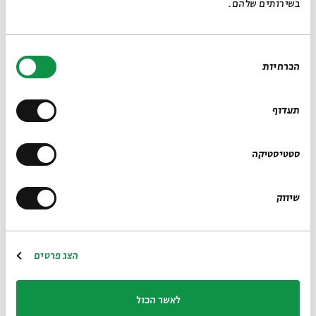
יערה שחורי
בשירותים שלהם.
תפילה
מִן הַפִּיר הֶחָשׁוּךְ בּוֹאִי
בחירת
מִתּוֹךְ שֶׁבֶר וּסְעָרָה בּוֹאִי
הכרחיות
הסכמה
מִפַּאֲתֵי הָעִיר עַזָּה
מֵחֶדֶר בְּלִי חַלּוֹן
תעדוף
מֵחֹשֶׁךְ צַלְמָוֶת
מִשָּׁעָה לֹא שָׁעָה
מִלֹּא יוֹם וְלֹא לַיְלָה
סטטיסטיקה
עַל רַגְלַיִךְ שֶׁלָּךְ צַעֲדִי וּבוֹאִי
עַל יָדֵינוּ שֶׁלָּנוּ בּוֹאִי
בִּתְפִלַּת הָאָדָם בּוֹאִי
שיווק
בְּקוֹל הָאִשָּׁה הַתִּינוֹק הַיֶּלֶד
בְּגַעְגּוּעַ אֶל הַמָּחָר בּוֹאִי
בְּשִׁכְחַת הָרַע בּוֹאִי
בְּזִכְרוֹן הַטּוֹב בּוֹאִי
הצג פרטים
מִבּוֹר אֲרָיוֹת בּוֹאִי
עַל עָגוּר נְיָר בּוֹאִי
בִּדְמָעוֹת וּבְכִי בּוֹאִי
לאשר הכול
בְּאוֹתִיּוֹת שְׁבוּרוֹת בּוֹאִי