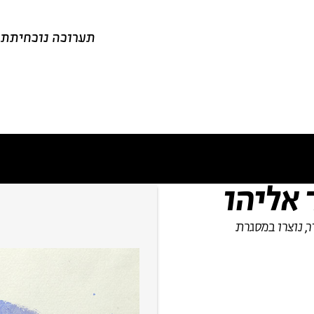
תערוכה נוכחית
תע
 אליהו
נייר, נוצרו במסגרת