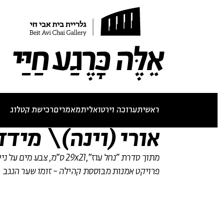
תערוכה נוכחית
תערוכות עבר
לאתר בית אבי חי
RU
EN
אֵלֶּה כָּרֶגַע חַיַּי
ראשי
תערוכה וירטואלית
מאמרים
רכישת קטלוג
אורי (וינה)\ מידד
מתוך סדרת
"
נחל עוז
"
,29x21 ס"מ, צבע מים על 
פרויקט אמנות מבוססת קהילה - זומו שער הנגב