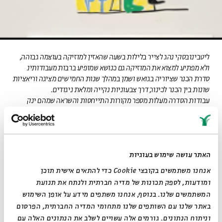
ליטבינובסקי נהג לצייר בלילות בשעה שהאזין למוזיקה בעוצמה גבוהה,
ולא מפתיע למצוא את המוזיקה גם כנושא שמופיע ברבות מעבודותיו.
סדרת הכנר שציוריה בגואש ושמן במהלך שנות החמישים מציגה וריאציות
שונות בין הכנר לכינור, דרך צבעוניות נקייה ומלאת ניגודים.
עבודות הסדרה מעלות מספר מקורות התייחסות והשראה שמהם ינק
האמן במסעותיו ברחבי אירופה ומתוך לימוד מתמיד מרפרודוקציות
בספרי אמנות: מציורי המנגנים הקוביסטים של פבלו פיקאסו וז‘ורז בראק,
דרך ההפשטה המשחקית של ז'ואן מירו, ועד יצירותיו של אנרי מאטיס בכלל,
והצבעוניות של מגזרות הנייר בסדרת הג‘אז בפרט.
האתר עושה שימוש בעוגיות
כפי שציין היסטוריון האמנות ד״ר גדעון עפרת, בניגוד לגיטרות
ולמנדולינות הרווחות אצל האמנים הצרפתיים והספרדים, בחר
אנחנו משתמשים בקובצי Cookie כדי להתאים אישית תוכן
ליטבינובסקי להעמיד במרכז הסדרה את הכינור – אולי הכלי המוזיקלי
לאתר בית אבי חי
RU
EN
ומודעות, לספק תכונות של מדיה חברתית ולנתח את תנועת
שנקשר יותר מכל לזהות ולתרבות יהודית. בכך הוא מהדהד גם את ציורי
המשתמשים שלנו. בנוסף, אנחנו משתפים מידע על אופן השימוש
הכנרים של מארק שאגאל, הכליזמרים של מאנה כץ ועבודות של אמנים
באתר שלנו עם השותפים שלנו מתחומי המדיה החברתית, הפרסום
יהודים נוספים מאסכולת פריז, שאליה התקרב בשנות השלושים.
וניתוח הנתונים. גורמים אלה עשויים לשלב את הנתונים האלה עם