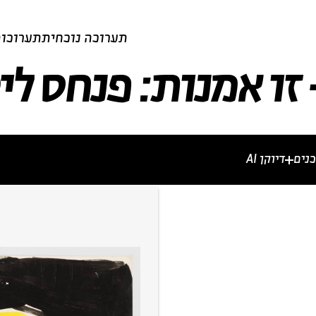
תערוכה נוכחית
תערוכות
זו אמנות: פנחס לי
נים
דיוקן AI
מרים וכתבות
וידאו