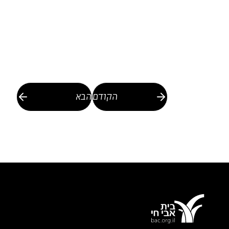
הקודם
הבא