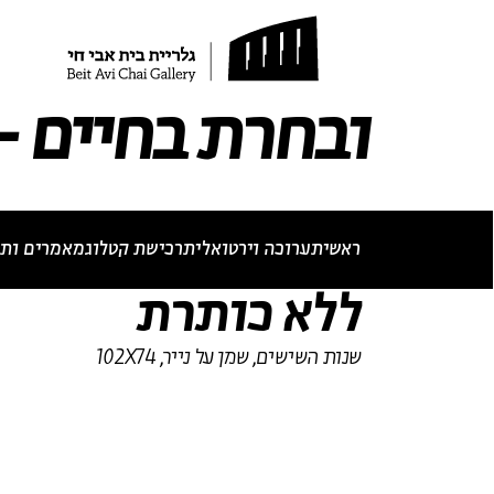
תערוכה נוכחית
תערוכות עבר
לאתר בית אבי חי
RU
EN
ובחרת בחיים - 
ראשי
תערוכה וירטואלית
רכישת קטלוג
מאמרים ותכ
ביוגרפיה
מא
ללא כותרת
שנות השישים, שמן על נייר, 102X74