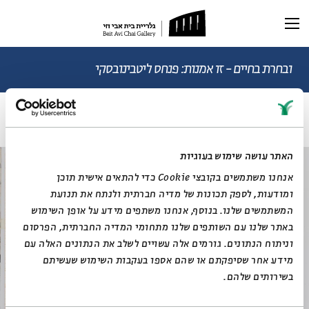
תערוכה נוכחית
תערוכות עבר
ובחרת בחיים - זו אמנות: פנחס ליטבינובסקי
דוד בן־גוריון (1886–1973)
ראשי
תערוכה וירטואלית
רכישת קטלוג
ביוגרפיה
האתר עושה שימוש בעוגיות
מאמרים ותכנים
מאמרים וכתבות
אנחנו משתמשים בקובצי Cookie כדי להתאים אישית תוכן
דיוקן AI
וידאו
ומודעות, לספק תכונות של מדיה חברתית ולנתח את תנועת
המשתמשים שלנו. בנוסף, אנחנו משתפים מידע על אופן השימוש
באתר שלנו עם השותפים שלנו מתחומי המדיה החברתית, הפרסום
וניתוח הנתונים. גורמים אלה עשויים לשלב את הנתונים האלה עם
מידע אחר שסיפקתם או שהם אספו בעקבות השימוש שעשיתם
בשירותים שלהם.