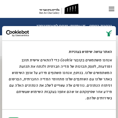
תערוכה נוכחית
תערוכות עבר
ובחרת בחיים - זו אמנות: פנחס ליטבינובסקי
דוד בן־גוריון (1886–1973)
ראשי
תערוכה וירטואלית
האתר עושה שימוש בעוגיות
רכישת קטלוג
ביוגרפיה
אנחנו משתמשים בקובצי Cookie כדי להתאים אישית תוכן
מאמרים ותכנים
מאמרים וכתבות
ומודעות, לספק תכונות של מדיה חברתית ולנתח את תנועת
דיוקן AI
וידאו
המשתמשים שלנו. בנוסף, אנחנו משתפים מידע על אופן השימוש
באתר שלנו עם השותפים שלנו מתחומי המדיה החברתית, הפרסום
וניתוח הנתונים. גורמים אלה עשויים לשלב את הנתונים האלה עם
מידע אחר שסיפקתם או שהם אספו בעקבות השימוש שעשיתם
בשירותים שלהם.
בחירת