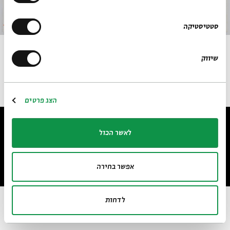
סטטיסטיקה
לא מתוארך, שמן על נייר, 76X51
שיווק
הצג פרטים
לאשר הכול
אפשר בחירה
design by Dov Abramson Studio
לאתר בית אבי חי
RU
EN
לדחות