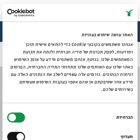
תערוכה נוכחית
תערוכות עבר
ובחרת בחיים - זו אמנות: פנחס ליטבינובסקי
האתר עושה שימוש בעוגיות
אנחנו משתמשים בקובצי Cookie כדי להתאים אישית תוכן
ללא כותרת
ראשי
ומודעות, לספק תכונות של מדיה חברתית ולנתח את תנועת
תערוכה וירטואלית
המשתמשים שלנו. בנוסף, אנחנו משתפים מידע על אופן השימוש
רכישת קטלוג
באתר שלנו עם השותפים שלנו מתחומי המדיה החברתית, הפרסום
ביוגרפיה
מאמרים ותכנים
וניתוח הנתונים. גורמים אלה עשויים לשלב את הנתונים האלה עם
מאמרים וכתבות
מידע אחר שסיפקתם או שהם אספו בעקבות השימוש שעשיתם
דיוקן AI
וידאו
בשירותים שלהם.
בחירת
הכרחיות
הסכמה
תעדוף