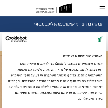
תערוכה נוכחית
תערוכות עבר
ובחרת בחיים - זו אמנות: פנחס ליטבינובסקי
ללא כותרת
ראשי
תערוכה וירטואלית
רכישת קטלוג
ביוגרפיה
האתר עושה שימוש בעוגיות
מאמרים ותכנים
מאמרים וכתבות
דיוקן AI
אנחנו משתמשים בקובצי Cookie כדי להתאים אישית תוכן
וידאו
ומודעות, לספק תכונות של מדיה חברתית ולנתח את תנועת
המשתמשים שלנו. בנוסף, אנחנו משתפים מידע על אופן השימוש
באתר שלנו עם השותפים שלנו מתחומי המדיה החברתית, הפרסום
וניתוח הנתונים. גורמים אלה עשויים לשלב את הנתונים האלה עם
מידע אחר שסיפקתם או שהם אספו בעקבות השימוש שעשיתם
בשירותים שלהם.