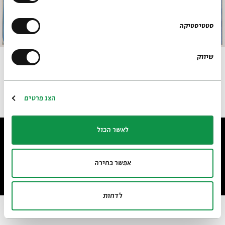
סטטיסטיקה
שיווק
לא מתוארך, שמן על נייר, 43x59
הצג פרטים
לאשר הכול
אפשר בחירה
design by Dov Abramson Studio
לאתר בית אבי חי
RU
EN
לדחות