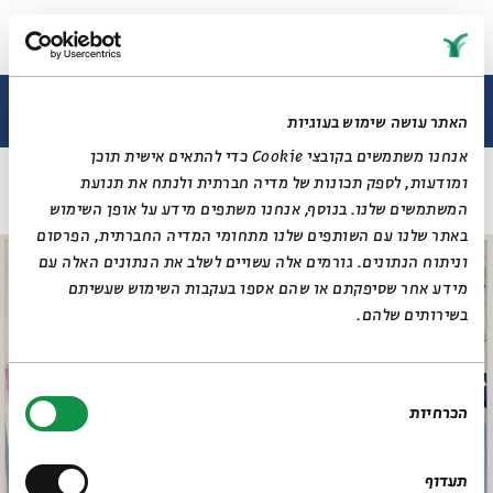
תערוכה נוכחית
תערוכות עבר
ובחרת בחיים - זו אמנות: פנחס ליטבינובסקי
האתר עושה שימוש בעוגיות
אנחנו משתמשים בקובצי Cookie כדי להתאים אישית תוכן
ללא כותרת
ראשי
ומודעות, לספק תכונות של מדיה חברתית ולנתח את תנועת
תערוכה וירטואלית
המשתמשים שלנו. בנוסף, אנחנו משתפים מידע על אופן השימוש
רכישת קטלוג
באתר שלנו עם השותפים שלנו מתחומי המדיה החברתית, הפרסום
ביוגרפיה
מאמרים ותכנים
וניתוח הנתונים. גורמים אלה עשויים לשלב את הנתונים האלה עם
מאמרים וכתבות
מידע אחר שסיפקתם או שהם אספו בעקבות השימוש שעשיתם
דיוקן AI
וידאו
בשירותים שלהם.
בחירת
הכרחיות
הסכמה
תעדוף