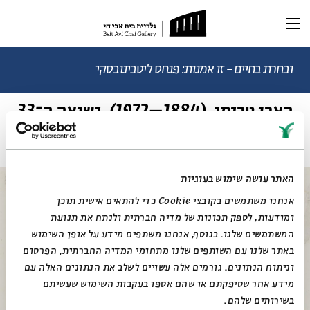
תערוכה נוכחית
תערוכות עבר
ובחרת בחיים - זו אמנות: פנחס ליטבינובסקי
הארי טרומן, (1884–1972), נשיאה ה־33
ראשי
של ארצות הברית
תערוכה וירטואלית
רכישת קטלוג
ביוגרפיה
מאמרים ותכנים
מאמרים וכתבות
האתר עושה שימוש בעוגיות
דיוקן AI
וידאו
אנחנו משתמשים בקובצי Cookie כדי להתאים אישית תוכן
ומודעות, לספק תכונות של מדיה חברתית ולנתח את תנועת
המשתמשים שלנו. בנוסף, אנחנו משתפים מידע על אופן השימוש
באתר שלנו עם השותפים שלנו מתחומי המדיה החברתית, הפרסום
וניתוח הנתונים. גורמים אלה עשויים לשלב את הנתונים האלה עם
מידע אחר שסיפקתם או שהם אספו בעקבות השימוש שעשיתם
בשירותים שלהם.