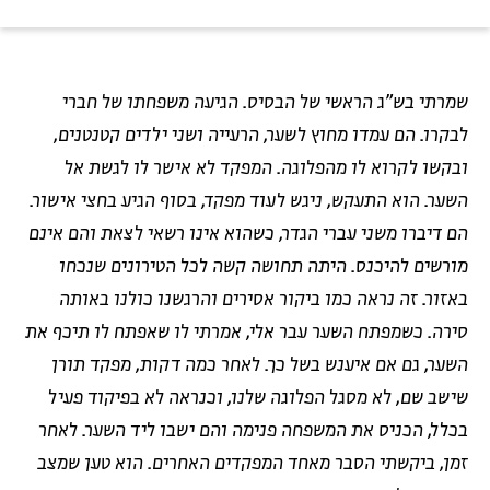
שמרתי בש"ג הראשי של הבסיס. הגיעה משפחתו של חברי
לבקרו. הם עמדו מחוץ לשער, הרעייה ושני ילדים קטנטנים,
ובקשו לקרוא לו מהפלוגה. המפקד לא אישר לו לגשת אל
השער. הוא התעקש, ניגש לעוד מפקד, בסוף הגיע בחצי אישור.
הם דיברו משני עברי הגדר, כשהוא אינו רשאי לצאת והם אינם
מורשים להיכנס. היתה תחושה קשה לכל הטירונים שנכחו
באזור. זה נראה כמו ביקור אסירים והרגשנו כולנו באותה
סירה. כשמפתח השער עבר אלי, אמרתי לו שאפתח לו תיכף את
השער, גם אם איענש בשל כך. לאחר כמה דקות, מפקד תורן
לאתר בית אבי חי
RU
EN
שישב שם, לא מסגל הפלוגה שלנו, וכנראה לא בפיקוד פעיל
בכלל, הכניס את המשפחה פנימה והם ישבו ליד השער. לאחר
זמן, ביקשתי הסבר מאחד המפקדים האחרים. הוא טען שמצב