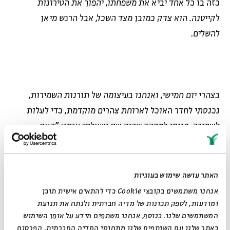
כזה בו כל אחד יביא את משפחתו, יהפוך את הטירונות
לקייטנה. הוא צדק כמובן מצד השכל, אבל הרגש מיאן
להשלים.
בצהרי יום חמישי, ואנחנו בעיצומה של תורנות השמירות,
נכנסתי לחדר האוכל לארוחת צהרים מוקדמת, כדי לעלות
לשמירה. פניתי למפקד שהיה שם ושאלתי אותו: "האם
השמירות מחושבות פחות או יותר, שלא ייצא לאחד לשמור
הרבה יותר מאחרים?" ידעתי איך אני עובד בשיבוץ של שמירות
השיגרה בגשר וידעתי שהם לא עובדים כך. הרגשתי שיצאו לי
האתר עושה שימוש בעוגיות
משמרות רבות בסיבוב הקודם וגם הסיבוב הזה היה עד עכשיו
אנחנו משתמשים בקובצי Cookie כדי להתאים אישית תוכן
צפוף יחסית לחיילים רבים אחרים.
ומודעות, לספק תכונות של מדיה חברתית ולנתח את תנועת
המשתמשים שלנו. בנוסף, אנחנו משתפים מידע על אופן השימוש
באתר שלנו עם השותפים שלנו מתחומי המדיה החברתית, הפרסום