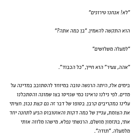
"לא! אנחנו טירונים"
הוא התקשה להאמין. "בן כמה אתה?"
"למעלה משלושים"
"אהה, צעיר" הוא חייך, "כל הכבוד".
בימים אלו, היתה הרגשה טובה במיוחד להסתובב במדינה על
מדים. לפי גילנו נראינו כמי שגויסו בצו שמונה והסתכלנו
עלינו כמקריבים קרבן. בסופו של דבר זה גם קצת נכון. חציתי
את הצומת, עניין של כמה דקות והאוטובוס הגיע לתחנה יחד
אתי, בתזמון מושלם. הרגשתי נפלא. מישהו מלווה אותי
מלמעלה. "תודה".