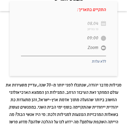
מתוך:
אנשי המגילות - סדרת בוקר עם פרופ' נח חכם
התקיים בתאריך:
08.04
כו בניסן
09:00
Zoom
ללא עלות
מגילות מדבר יהודה, שנתגלו לפני יותר מ-70 שנה, עדיין מסעירות את
עולם המחקר ואת הציבור הרחב. המגילות הן הממצא הארכיאולוגי
החשוב ביותר שהועלה מתוך אדמת ארץ-ישראל, והן מתעדות כת
לאתר בית אבי חי
RU
EN
יהודית ייחודית שהתקיימה בסוף ימי הבית השני. במפגשים נעסוק
בשאלות המרכזיות הנוגעות למגילות ולכת: מי היו אנשי הכת? מה
הייתה השקפת עולמם? מה ידוע לנו על ההלכה שלהם? מדוע פרשו