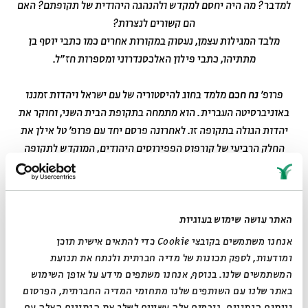
למדבר? מה היה יחסם למקדש ולהנהגה היהודית של תקופתם? האם
הם קשורים לנצרות?
מלבד המגילות עצמן, נעסוק במקורות אחרים כמו כתבי יוסף בן
מתתיהו, כתבי פילון האלכסנדרוני ומספרות חז"ל.
פרופ'
נח חכם
מלמד בחוג להיסטוריה של עם ישראל ויהדות זמננו
באוניברסיטה העברית. הוא מתמחה בתקופת הבית השני, וחוקר את
יהדות הגולה בתקופה זו. לאחרונה פרסם יחד עם פרופ' טל אילן את
החלק הרביעי של קורפוס הפפירוסים היהודים, המוקדש לתקופה
התלמית, ובהכנה נמצאים הכרכים החמישי והשישי המוקדשים
לתקופה הרומית המוקדמת ולתקופה הרומית המאוחרת והביזנטית.
האתר עושה שימוש בעוגיות
א–ה | 4.4–13.4 | כב בניסן–א באייר | 9:00
* 30 דקות מדי בוקר
אנחנו משתמשים בקובצי Cookie כדי להתאים אישית תוכן
ומודעות, לספק תכונות של מדיה חברתית ולנתח את תנועת
כניסה לתיקיית דפי המקורות של הסדרה>>
המשתמשים שלנו. בנוסף, אנחנו משתפים מידע על אופן השימוש
באתר שלנו עם השותפים שלנו מתחומי המדיה החברתית, הפרסום
וניתוח הנתונים. גורמים אלה עשויים לשלב את הנתונים האלה עם