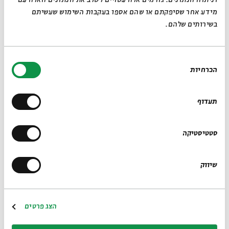
מידע אחר שסיפקתם או שהם אספו בעקבות השימוש שעשיתם
בשירותים שלהם.
בחירת
קרדיטים לתמונות: Qumran photo Effi Schweizer, Berthold
הכרחיות
הסכמה
Werner - Jordan, Amman, Dead Sea Scroll 4Q175
תעדוף
מגילות מדבר יהודה, שנתגלו לפני יותר מ-70 שנה, עדיין מסעירות את
עולם המחקר ואת הציבור הרחב. המגילות הן הממצא הארכיאולוגי
החשוב ביותר שהועלה מתוך אדמת ארץ-ישראל, והן מתעדות כת
סטטיסטיקה
יהודית ייחודית שהתקיימה בסוף ימי הבית השני. במפגשים נעסוק
בשאלות המרכזיות הנוגעות למגילות ולכת: מי היו אנשי הכת? מה
שיווק
הייתה השקפת עולמם? מה ידוע לנו על ההלכה שלהם? מדוע פרשו
למדבר? מה היה יחסם למקדש ולהנהגה היהודית של תקופתם? האם
הם קשורים לנצרות?
הצג פרטים
מלבד המגילות עצמן, נעסוק במקורות אחרים כמו כתבי יוסף בן
מתתיהו, כתבי פילון האלכסנדרוני ומספרות חז"ל.