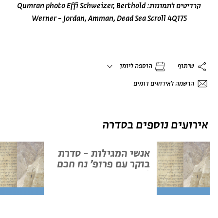
קרדיטים לתמונות: Qumran photo Effi Schweizer, Berthold
Werner - Jordan, Amman, Dead Sea Scroll 4Q175
שיתוף
הוספה ליומן
הרשמה לאירועים דומים
אירועים נוספים בסדרה
אנשי המגילות - סדרת
בוקר עם פרופ' נח חכם
| מפגש שמיני ואחרון
לסדרה