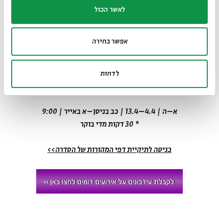
לאשר הכול
פרופ'
נח חכם
מלמד בחוג להיסטוריה של עם ישראל ויהדות זמננו
באוניברסיטה העברית. הוא מתמחה בתקופת הבית השני, וחוקר את
אפשר בחירה
יהדות הגולה בתקופה זו. לאחרונה פרסם יחד עם פרופ' טל אילן את
החלק הרביעי של קורפוס הפפירוסים היהודים, המוקדש לתקופה
התלמית, ובהכנה נמצאים הכרכים החמישי והשישי המוקדשים
לדחות
לתקופה הרומית המוקדמת ולתקופה הרומית המאוחרת והביזנטית.
א–ה | 4.4–13.4 | כב בניסן–א באייר | 9:00
* 30 דקות מדי בוקר
כניסה לתיקיית דפי המקורות של הסדרה>>