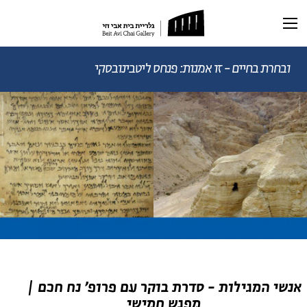
תערוכה נוכחית
תערוכות עבר
ובחרת בחיים - זו אמנות: פנחס ליטבינובסקי
ראשי
תערוכה וירטואלית
רכישת קטלוג
ביוגרפיה
מאמרים ותכנים
מאמרים וכתבות
דיוקן AI
וידאו
אנשי המגילות - סדרת בוקר עם פרופ' נח חכם |
מפגש חמישי