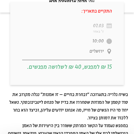
עם:
חדוה אבוחצירה מרש
מתוך:
"או כל המוזיאון, או לא כלום!": בעקבות חידת ליטבינובסקי
התקיים בתאריך:
07.03
ז' באדר
10:00
ירושלים
15 ₪ למפגש, 40 ₪ לשלושה מפגשים.
בשיח גלריה בתערוכה ״ובחרת בחיים – זו אמנות״ נגלה מקרוב את
סוד קסמן של המוזות שסחררו את בדיו של פנחס ליטבינובסקי. נשאל
לאתר בית אבי חי
RU
EN
יחד מי היו הנשים של חייו, מה אנחנו יודעים עליהן, וכיצד הוא בחר
ללכוד את דמותן בציור.
במפגש נעמוד על הקשר המרתק ששורר בין היצירות של האמן
הירושלמי לבין אלו של האמן הספרדי הגאון שהעריץ, פיקאסו, ונשוחח