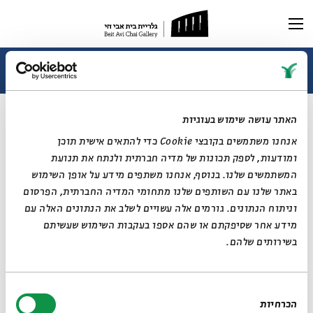
תערוכה נוכחית
תערוכות עבר
ובחרת בחיים - זו אמנות: פנחס ליטבינובסקי
הצייר של בן גוריון (וגמל)
ראשי
האתר עושה שימוש בעוגיות
תערוכה וירטואלית
01.07.24
אנחנו משתמשים בקובצי Cookie כדי להתאים אישית תוכן
רכישת קטלוג
ביוגרפיה
ומודעות, לספק תכונות של מדיה חברתית ולנתח את תנועת
מאמרים ותכנים
המשתמשים שלנו. בנוסף, אנחנו משתפים מידע על אופן השימוש
מאמרים וכתבות
דיוקן AI
באתר שלנו עם השותפים שלנו מתחומי המדיה החברתית, הפרסום
וידאו
וניתוח הנתונים. גורמים אלה עשויים לשלב את הנתונים האלה עם
מידע אחר שסיפקתם או שהם אספו בעקבות השימוש שעשיתם
בשירותים שלהם.
בחירת
מה שבטוח - כשליטבינובסקי ננעל על משהו - זה הופך לסדרה. מעבר מהיר
הכרחיות
הסכמה
על שלל הסגנונות שביניהם דילג הצייר בחינניות, והתעכבות על אחד