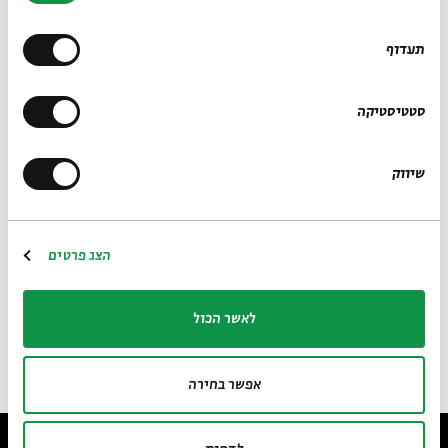
מיוחד שעליו אהב להתעכב - דוד בן גוריון.
תעדוף
סטטיסטיקה
אוצר התערוכה: עמיחי חסון
שיווק
עוזרת אוצר: ריקה גרינפלד ברנע
בימוי ועריכה: אלון לוי
הצג פרטים
תסריט: אמיר פבלוביץ'
עיצוב: אריק וייס
לאשר הכול
עיצוב פסקול: ניר גביש
לאתר בית אבי חי
RU
EN
אפשר בחירה