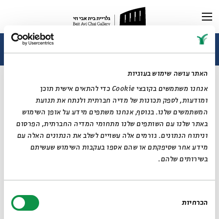
תערוכה נוכחית
תערוכות עבר
ובחרת בחיים - זו אמנות: פנחס ליטבינובסקי
האתר עושה שימוש בעוגיות
מי אתה, פנחס ליטבינובסקי?
ראשי
אנחנו משתמשים בקובצי Cookie כדי להתאים אישית תוכן
תערוכה וירטואלית
01.07.24
ומודעות, לספק תכונות של מדיה חברתית ולנתח את תנועת
רכישת קטלוג
ביוגרפיה
המשתמשים שלנו. בנוסף, אנחנו משתפים מידע על אופן השימוש
מאמרים ותכנים
מאמרים וכתבות
באתר שלנו עם השותפים שלנו מתחומי המדיה החברתית, הפרסום
דיוקן AI
וידאו
וניתוח הנתונים. גורמים אלה עשויים לשלב את הנתונים האלה עם
מידע אחר שסיפקתם או שהם אספו בעקבות השימוש שעשיתם
בשירותים שלהם.
בחירת
הכרחיות
תערוכה חדשה בבית אבי חי מציגה את סגנונו המגוון והצבעוני, ואת האדם
הסכמה
שמאחורי העושר האמנותי של האיש שאהב לצייר ואהב לחיות, ולא הפריד