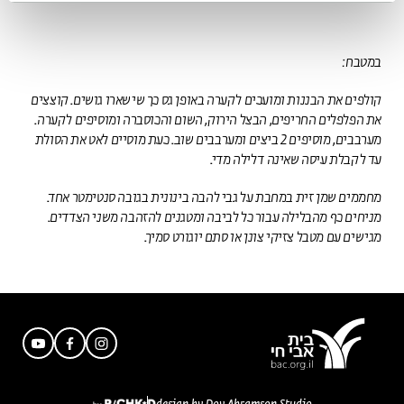
במטבח:
קולפים את הבננות ומועכים לקערה באופן גס כך שישארו גושים. קוצצים
את הפלפלים החריפים, הבצל הירוק, השום והכוסברה ומוסיפים לקערה.
מערבבים, מוסיפים 2 ביצים ומערבבים שוב. כעת מוסיים לאט את הסולת
עד לקבלת עיסה שאינה דלילה מדי.
מחממים שמן זית במחבת על גבי להבה בינונית בגובה סנטימטר אחד.
מניחים כף מהבלילה עבור כל לביבה ומטגנים להזהבה משני הצדדים.
מגישים עם מטבל צזיקי צונן או סתם יוגורט סמיך.