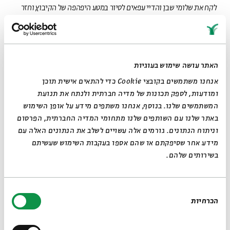
לקח את שלומי שבן והדיי עפאים לסיור במטע היפהפה של הקיבוץ, וחזר
לרגע במלחמה שבו המטע התרוקן לגמרי מעובדים זרים, והתמלא באלף
טון בננות בשלות שחייבות להיקטף בן לילה.
האתר עושה שימוש בעוגיות
בפרק החדש של ״אדם אדמה״ נפגוש בעמק הירדן את האנשים שמקדישים
אנחנו משתמשים בקובצי Cookie כדי להתאים אישית תוכן
את חייהם לאחד הענפים הכי סיזיפיים, נגלה אילו מטעמים אפשר להכין
ומודעות, לספק תכונות של מדיה חברתית ולנתח את תנועת
מבננות לא בשלות, ונאזין למופע הפסנתר הראשון אי פעם של שלומי שבן
המשתמשים שלנו. בנוסף, אנחנו משתפים מידע על אופן השימוש
במטע בננות.
באתר שלנו עם השותפים שלנו מתחומי המדיה החברתית, הפרסום
וניתוח הנתונים. גורמים אלה עשויים לשלב את הנתונים האלה עם
מידע אחר שסיפקתם או שהם אספו בעקבות השימוש שעשיתם
לביבות בננה חריפות
בשירותים שלהם.
4-6 מנות
לאתר בית אבי חי
RU
EN
בחירת
הכרחיות
הסכמה
בשוק: