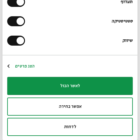
תעדוף
5 בננות לא לגמרי בשלות
2 בננות בשלות
סטטיסטיקה
2-3 פלפלים חריפים מסוגים שונים
שיווק
12 גבעולי בצל ירוק
4-5 שיני שום
הצג פרטים
½ צרור כוסברה
2 ביצים
לאשר הכול
½-3/4 כוס סולת
אפשר בחירה
מלח ים גס
פלפל שחור גרוס
לדחות
שמן זית לטיגון