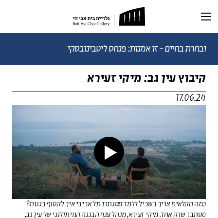
תערוכה נוכחית
תערוכות עבר
ובחרת בחיים - זו אמנות: פנחס ליטבינובסקי
קיבוץ עין גב: מיקי זעירא
ראשי
תערוכה וירטואלית
17.06.24
רכישת קטלוג
ביוגרפיה
מאמרים ותכנים
מאמרים וכתבות
דיוקן AI
וידאו
כמה חקלאים צריך בשביל ללמד פסנתרן תל אביבי איך לקטוף בננות?
מסתבר שרק אחד. מיקי זעירא, מנהל ענף הבננה המיתולוגי של עין גב,