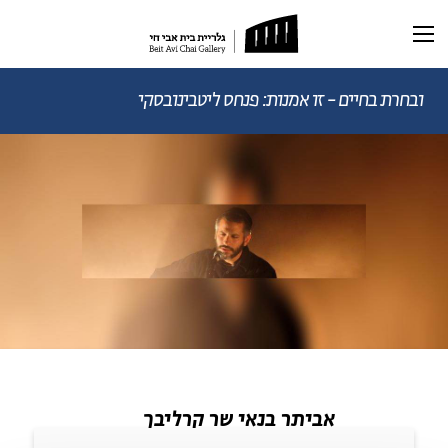
תערוכה נוכחית
תערוכות עבר
ובחרת בחיים - זו אמנות: פנחס ליטבינובסקי
ראשי
תערוכה וירטואלית
רכישת קטלוג
ביוגרפיה
מאמרים ותכנים
מאמרים וכתבות
דיוקן AI
וידאו
אביתר בנאי שר קרליבך