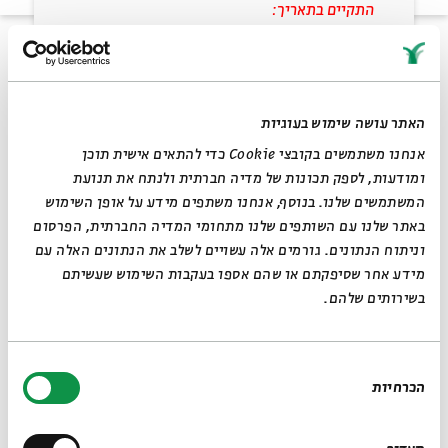
מתוך:
מוצש - התחדשות
התקיים בתאריך:
16.06.12
כו בסיון
22:30
האתר עושה שימוש בעוגיות
אנחנו משתמשים בקובצי Cookie כדי להתאים אישית תוכן
₪50/₪30/₪50
ומודעות, לספק תכונות של מדיה חברתית ולנתח את תנועת
המשתמשים שלנו. בנוסף, אנחנו משתפים מידע על אופן השימוש
באתר שלנו עם השותפים שלנו מתחומי המדיה החברתית, הפרסום
וניתוח הנתונים. גורמים אלה עשויים לשלב את הנתונים האלה עם
הזמר והיוצר המוערך אביתר בנאי יגיש בסגנונו האישי והייחודי
מידע אחר שסיפקתם או שהם אספו בעקבות השימוש שעשיתם
פרשנות חיה למורשתו המוסיקלית של שלמה קרליבך,
"
הרבי המרקד
"
,
בשירותים שלהם.
מגדולי הזמר החסידי של המאה העשרים. בין השירים
במופע:
"התנערי", "מקדש מלך" ואחרים.
פנדר רודס:
אסף אמדורסקי
לאתר בית אבי חי
RU
EN
בחירת
*המופע יתקיים בחצר בית אבי חי, מומלץ להצטייד בלבוש חם
הכרחיות
הסכמה
מיטב היוצרים והמבצעים הישראלים העכשוויים מחדשים את יצירתם
של חלוצי המוסיקה הישראלית, המשוררים, המלחינים, הלהקות