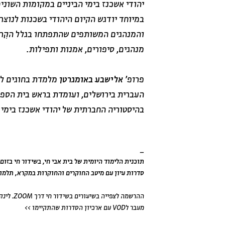
יהודי אשכנז בימי הביניים במקומות השוני
במיוחד יודגש הקיום היהודי בשכנות לנוצר
והמנהגים המשותפים שהתפתחו בגלל הקִרב
מנהגים, סיפורים, אמנות ותפילות.
פרופ'
אלישבע באומגרטן
מלמדת בחוגים לה
העברית בירושלים, ועומדת בראש בית הספ
בהיסטוריה החברתית של יהודי אשכנז בימי ה
_
תוכנית הלימוד היומית של בית אבי חי, בשידור חי בזום מדי 
סדרות עיון עם מיטב החוקרים והחוקרות במקרא, תלמוד,
ההרשמה לצפייה בשיעורים בשידור חי דרך ZOOM. לינק מצורף בכל עמוד סדרה.
מעבר לVOD עם ארכיון הסדרות שהתקיימו >>