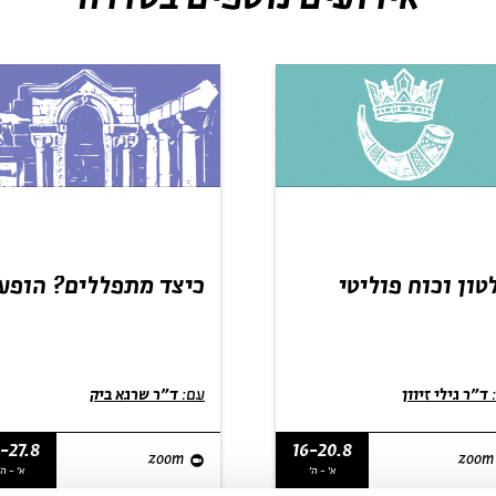
טון וכוח פוליטי
כיצד מתפללים? הופע
פר שמואל
התפילה כקטגוריה
דתית חדשה בשלהי
העת העתיקה
ד"ר גילי זיוון
עם:
ד"ר שרגא ביק
-27.8
16-20.8
zoom
zoom
א' - ה'
א' - ה'