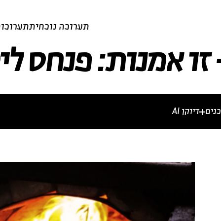
תערוכה נוכחית
תערוכות
זו אמנות: פנחס לי
נים
דיוקן AI
מרים וכתבות
וידאו