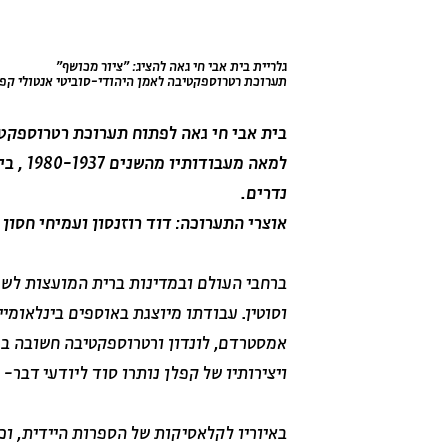
גלריית בית אבי חי גאה להציג: "ציור מכושף"
תערוכת רטרוספקטיבה לאמן היהודי-סוביטי אנטולי קפלן (80-1902
בית אבי חי גאה לפתוח תערוכת רטרוספקטי
למאה מ
נדרים.
אוצרי התערוכה: דוד רוזנסון ועמיחי חסון
ברחבי העולם ובמדינות ברית המועצות לשע
אמסטרדם, לונדון ורטרוספקטיבה חשובה במו
ויצירותיו של קפלן נותרו סוד ליודעי דבר- אחד האומ
באיוריו לקלאסיקות של הספרות היידית, וכ