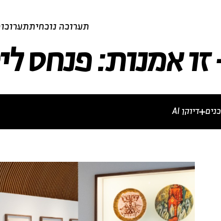
תערוכה נוכחית
תערוכות
זו אמנות: פנחס לי
נים
דיוקן AI
מרים וכתבות
וידאו