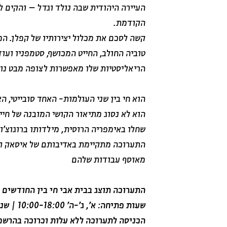
העיירה היהודית שבה נולד וגדל – והקים 
הקודמת.
קשה לסכם את מכלול יצירותיו של קפלן. המו
טוביה החולב, החייט המכושף, סטמפניו ועוד.
הריאליסטיות שלו מאפשרות לצופה מבט נוק
הוא חי בין שני העולמות- האחד סובייטי, הא
הוא לא נסוג מתיאור הקושי המובנה של חייו
שחלו באימפריה הרוסית, מילדותו ברוגוצ'ו
התערוכה מתקיימת באדיבותם של איסאק ולד
מאוסף עבודות שלהם
התערוכה תוצג בבית אבי חי בין החודשים - ינואר – 2023 
שעות פתיחה: א', ג'-ה' 10:00-18:00 | שני: 10:00-22:00 | שישי – 09:00 – 13:00
הכניסה לתערוכה ללא עלות וכרוכה בהרש