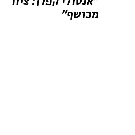
"אנטולי קפלן: ציור
מכושף"