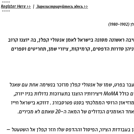
----
Register Here >>
|
Зарегистрируйтесь здесь >>
----
19)
בה ראשונה מסוגה בישראל לאמן אנטולי קפלן, בה יוצגו קרוב
עבודותיו מהשנים 1980-1937 , ביניהן סדרות הדפסים, קרמיקות, ציורי שמן, תחריטים וספרים
בר בפרט, שמו של אנטולי קפלן מוזכר בנשימה אחת עם שאגל
וסוטין. עבודתו מיוצגת באוספים בינלאומיים כולל MoMA ויצירותיו הוצגו בתערוכות גדולות בניו יורק,
זיאון הרוסי הממלכתי בסנט פטרסבורג . דווקא בישראל חייו
נים הגדולים של המאה ה-20 שאתם לא מכירים.
ן בעבודות הציור, הפיסול וההדפס שלו חזר קפלן אל השטעטל –