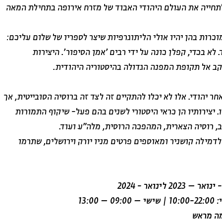
לתחייה את העולם היהודי האבוד של מזרח אירופה בתחילת המאה
כרות בהן יהיו אולי הליתוגרפיות שיצר לספריו של שלום עליכם:
 לא בכדי, קפלן כונה על ידי רבים 'אמן הסיפור'. היצירות
ב אל תקופת המפנה הגדולה בהיסטוריה היהודית.
חר יהודי. אלו לא יכלו להתקיים זה לצד זה ברוסיה הסובייטית, אך
. יצירותיו הן כראי היסטורי לשנים בהם פעל- שיקוף התמורות
ב, רוסיה הצארית, המהפכה הרוסית, מלה"ע ועוד.
מילה קושניר ומאוספים פרטים מניו יורק וירושלים, שתרמו
לינואר - 2024
מה מראש