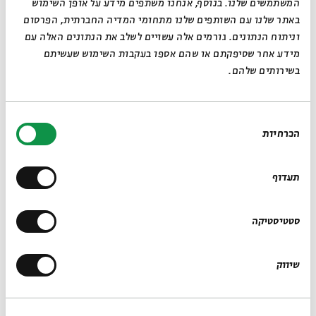
מזרחי מזכיר את התרבות הערבית של משפחתו, זה מיד נשמע
המשתמשים שלנו. בנוסף, אנחנו משתפים מידע על אופן השימוש
באתר שלנו עם השותפים שלנו מתחומי המדיה החברתית, הפרסום
לקורא אשכנזי 'פוליטי'.
וניתוח הנתונים. גורמים אלה עשויים לשלב את הנתונים האלה עם
מידע אחר שסיפקתם או שהם אספו בעקבות השימוש שעשיתם
בשירותים שלהם.
"מבחינתנו, ביקשנו להציג מגוון של קולות, גם כאלה
שמעמידים במוקד את הסכסוך הישראלי-פלסטיני, וגם כאלה
בחירת
שלא מתייחסים אליו כלל. אבל ביקשנו לעשות זאת בתוך
הכרחיות
הסכמה
הקשר שהוא דו-לשוני באופן מלא, עברי וערבי כל הזמן, כפי
שאני מקווה שהמציאות הישראלית-פלסטינית תהיה בסופו של
תעדוף
דבר, מעבר לחומות ולהשתקה הבוערים בזמן הזה".
סטטיסטיקה
לאן אפשר להתקדם הלאה בתחום התרגום?
שיווק
"צריך מאמץ מתמשך בתחום הזה של תרגום מערבית לעברית,
גם של יצירות קלאסיות, גם של יצירות ערביות-יהודיות מכל