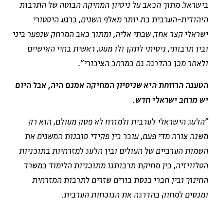
בישראל. מתוך הכאב על ניסיון המחיקה הבוטה של התרבות
היהודית-הערבית בת יותר מאלף השנים, ברגע היסטורי
ישראלי קצר אחד, שבתי אליה, ומתוך כאב המרחק שנפער ביני
ובין תרבותי, ניסיתי לתקן ולו מעט, ראשית בחיי האישיים
ולאחר מכן בהדרגה גם במרחב הציבורי".
הטענה הרווחת היא שניסיון המחיקה אמנם היה, אבל היום
יש מרחב ישראלי חדש.
"הלעג הישראלי לערבית ולמזרח לא פסק מעולם, הוא רק
משנה צורה מדי פעם, עובר בין פקידי סוכנות המשנים את
השמות הערביים של העולים ובין הלעג למזרחיות בתוכניות
הטלוויזיה, בין מחיקת תרבותנו מתוכניות הלימוד במשרד
החינוך ובין חברי כנסת בורים שזרים לתרבות המזרחית
ומנסים למחוק בהדרגה את הנוכחות הערבית.