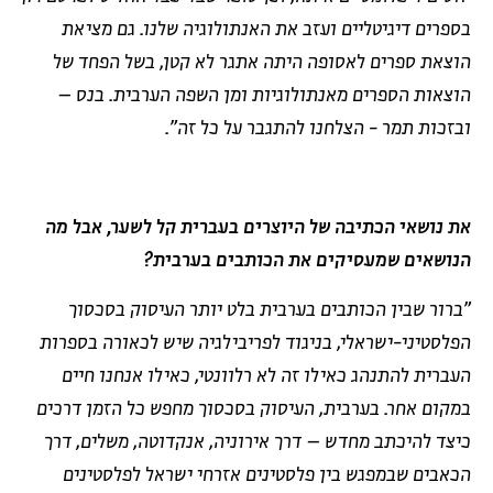
בספרים דיגיטליים ועזב את האנתולוגיה שלנו. גם מציאת
הוצאת ספרים לאסופה היתה אתגר לא קטן, בשל הפחד של
הוצאות הספרים מאנתולוגיות ומן השפה הערבית. בנס –
ובזכות תמר - הצלחנו להתגבר על כל זה".
את נושאי הכתיבה של היוצרים בעברית קל לשער, אבל מה
הנושאים שמעסיקים את הכותבים בערבית?
"ברור שבין הכותבים בערבית בלט יותר העיסוק בסכסוך
הפלסטיני-ישראלי, בניגוד לפריבילגיה שיש לכאורה בספרות
העברית להתנהג כאילו זה לא רלוונטי, כאילו אנחנו חיים
במקום אחר. בערבית, העיסוק בסכסוך מחפש כל הזמן דרכים
כיצד להיכתב מחדש – דרך אירוניה, אנקדוטה, משלים, דרך
הכאבים שבמפגש בין פלסטינים אזרחי ישראל לפלסטינים