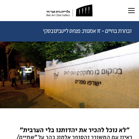
תערוכה נוכחית
תערוכות עבר
ובחרת בחיים - זו אמנות: פנחס ליטבינובסקי
ראשי
תערוכה וירטואלית
רכישת קטלוג
ביוגרפיה
מאמרים ותכנים
מאמרים וכתבות
דיוקן AI
וידאו
"לא נוכל להכיר את יהדותנו בלי הערבית"
ראיון עם המשורר והסופר אלמוג בהר על "שתיים/