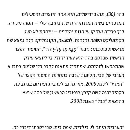
בהר (36), תושב ירושלים, הוא אחד היוצרים והפעילים
המרכזיים בשיח המזרחי החדש. הכתיבה שלו – הנעה משירה,
דרך פרוזה ועד קטעי הגות יהודיים – עוסקת לא מעט
בקונפליקט השפה והזהות. למעשה, הקונפליקט הזה נמצא שם
מראשית כתיבתו: גיבור "אַנַא מִן אַלְ-יַהוּד", הסיפור הקצר
הראשון שפרסם בהר, הוא צעיר יהודי, בן ליוצאי עירק
שהתכחשו לזהותם, שמתחיל פתאום לדבר בלי שליטה במבטא
הערבי של סבו. הסיפור, שזכה בתחרות הסיפור הקצר של
"הארץ" לשנת 2005, אף תורגם לערבית ופורסם בכתב עת
בקהיר והיה לשם קובץ סיפוריו הראשון של בהר, שיצא
בהוצאת "בבל" בשנת 2008.
"הערבית היתה לי, בילדות, שפת בית. סבי וסבתי דיברו בה.