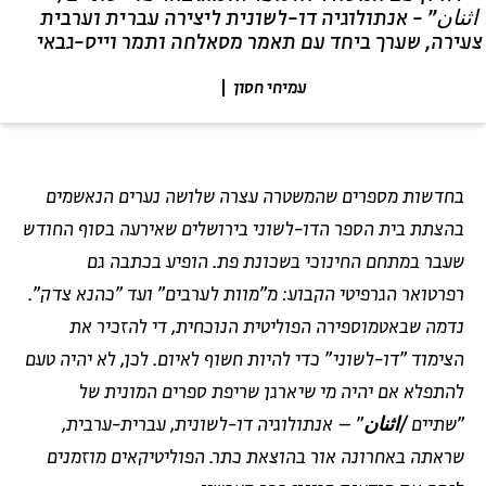
اثنان" - אנתולוגיה דו-לשונית ליצירה עברית וערבית
צעירה, שערך ביחד עם תאמר מסאלחה ותמר וייס-גבאי
עמיחי חסון
בחדשות מספרים שהמשטרה עצרה שלושה נערים הנאשמים
בהצתת בית הספר הדו-לשוני בירושלים שאירעה בסוף החודש
שעבר במתחם החינוכי בשכונת פת. הופיע בכתבה גם
רפרטואר הגרפיטי הקבוע: מ"מוות לערבים" ועד "כהנא צדק".
נדמה שבאטמוספירה הפוליטית הנוכחית, די להזכיר את
הצימוד "דו-לשוני" כדי להיות חשוף לאיום. לכן, לא יהיה טעם
להתפלא אם יהיה מי שיארגן שריפת ספרים המונית של
לאתר בית אבי חי
RU
EN
"שתיים
/
اثنان
" – אנתולוגיה דו-לשונית, עברית-ערבית,
שראתה באחרונה אור בהוצאת כתר. הפוליטיקאים מוזמנים