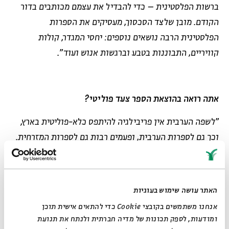
ברשות הפלסטינית – כדי להבדיל את עצמם מכותבים בדור
הקודם. מובן שלצד הסכסוך, מעסיקים את הספרות
הפלסטינית הרבה נושאים נוספים: יחסי המגדר, קולות
קוויריים, התבוננות בטבע וברגשות אנוש ועוד".
אתה רואה בהוצאת הספר צעד פוליטי?
"לשפה הערבית אין פריבילגיה להיתפס כלא-פוליטית בארץ,
וכך גם לספרות הערבית, ופעמים רבות גם לספרות המזרחית.
במובן הזה, גם האנתולוגיה שלנו, המודפסת חציה בערבית,
ואשר חצי ממקורה בערבית, ודאי שתיתפס כפוליטית בשיח
הישראלי. החוויות האישיות של חלק מהכותבים נתפסות מיד
האתר עושה שימוש בעוגיות
כפוליטיות בידי רוב קוראי העברית, כי כשכותב פלסטיני קורא
אנחנו משתמשים בקובצי Cookie כדי להתאים אישית תוכן
ליפו בשם יאפא, זה מיד נשמע לקורא יהודי 'פוליטי', וכשכותב
ומודעות, לספק תכונות של מדיה חברתית ולנתח את תנועת