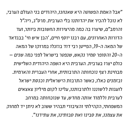
"אבל האמת הפשוטה היא שאנחנו, היהודים בני העולם הערבי,
לא נוכל להכיר את יהדותנו בלי הערבית. מרס"ג, ריה"ל
והרמב"ם, שיצרו בה כמה מהיצירות החשובות ביותר, ועד
הדורות האחרונים, עם רבנו יוסף חיים, 'הבן איש חי' בבגדאד
של המאה ה-19, הפייטן רבי דוד בוזגלו במרוקו של המאה
ה-20 והסופר סמיר נקאש, שנפטר בישראל לפני כמה שנים –
כולם יצרו בערבית. הערבית היא השפה היהודית השלישית
מבחינת רצף נוכחותה התרבותית, אחרי העברית והארמית.
ובזמנים כאלו, כאשר התרבות הישראלית וכנסת ישראל
לועגות ללשוננו ולתרבותנו, עלינו לקום מיליון צאצאים
לערבית וללמוד אותה מחדש, עד שנוכחותה במרחב
המשפחתי, הקהילתי והציבורי תבהיר ששוב לא ניתן יד למחוק
את עצמנו, את סבינו ואת סבותינו, את עתידנו".