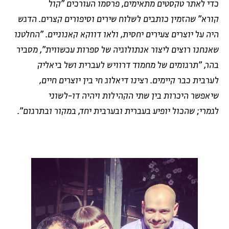
כדי לאתר טקסטים מתאימים, פרסמו העורכים "קול
קורא" שהזמין כותבים לשלוח שירים וסיפורים קצרים. הדגש
היה על יוצרים צעירים יחסית, ולאו דווקא קאנוניים. "החלטנו
שאנחנו רוצים ליצור אנתולוגיה של ספרות עכשווית", מסביר
בהר, "תרגומים של מחמוד דרוויש לעברית ושל ביאליק
לערבית כבר קיימים. רצינו דיאלוג חי בין יוצרים חיים,
שיאפשר היכרות בין שתי הקהילות ויהיה דו-לשוני
לגמרי; שהכול יופיע בעברית ובערבית יחד, במקור ובתרגום".