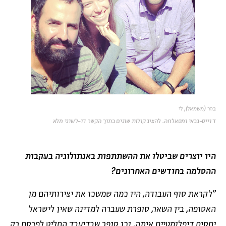
בהר (משמאל), לי
ד וייס-גבאי ומסאלחה. להציג קולות שונים בתוך הקשר דו-לשוני מלא
היו יוצרים שביטלו את ההשתתפות באנתולוגיה בעקבות
ההסלמה בחודשים האחרונים?
"לקראת סוף העבודה, היו כמה שמשכו את יצירותיהם מן
האסופה, בין השאר, סופרת שעברה למדינה שאין לישראל
יחסים דיפלומטיים איתה, וכן סופר שבדיעבד החליט לפרסם רק