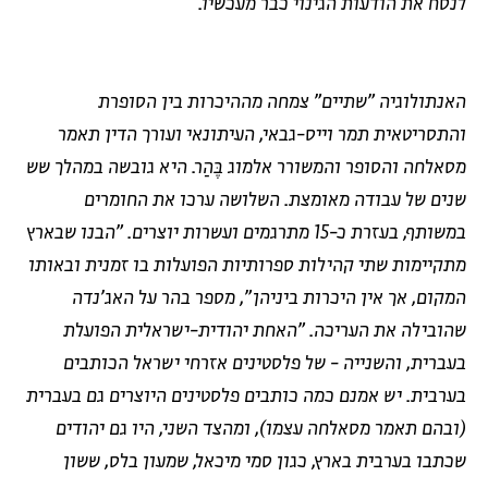
לנסח את הודעות הגינוי כבר מעכשיו.
האנתולוגיה "שתיים" צמחה מההיכרות בין הסופרת
והתסריטאית תמר וייס-גבאי, העיתונאי ועורך הדין תאמר
מסאלחה והסופר והמשורר אלמוג בֶּהַר. היא גובשה במהלך שש
שנים של עבודה מאומצת. השלושה ערכו את החומרים
במשותף, בעזרת כ-15 מתרגמים ועשרות יוצרים. "הבנו שבארץ
מתקיימות שתי קהילות ספרותיות הפועלות בו זמנית ובאותו
המקום, אך אין היכרות ביניהן", מספר בהר על האג'נדה
שהובילה את העריכה. "האחת יהודית-ישראלית הפועלת
בעברית, והשנייה - של פלסטינים אזרחי ישראל הכותבים
בערבית. יש אמנם כמה כותבים פלסטינים היוצרים גם בעברית
(ובהם תאמר מסאלחה עצמו), ומהצד השני, היו גם יהודים
שכתבו בערבית בארץ, כגון סמי מיכאל, שמעון בלס, ששון