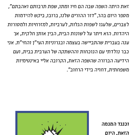
זאת היתה השפה שבה הם חיו ומתו, שפת תרבותם ואהבתם",
מספר היום בהר, "דור ההורים שלנו, ברובו, ביקש להידמות
לצברים, שלעגו לשפות הגלות, לערביות, למזרחיות ולמסורות
היהדות. הוא ויתר על לשונות הבית, הבין אותן חלקית, אך
ענה בעברית שהתביישה בעצמה ובגרוניות העי"ן והחי"ת. אני
כבר נולדתי עם הנוכחות וההשתקה של הערבית בבית, ועם
הידיעה הברורה שהשפה הזאת, הקרובה אליי באינטימיות
משפחתית, דחויה בידי הרחוב".
וכנגד המגמה
הזאת, היום