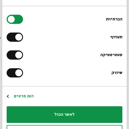
בחירת
הכרחיות
הסכמה
רוצים לדעת מה קורה
בבית אבי חי לפני כולם?
סופרים מילים
תעדוף
הרשמו לניוזלטר שלנו
סטטיסטיקה
1 פרקים
ילדים
שיווק
*כתובת דוא"ל
הרשמה
הצג פרטים
מופע סיפור
לאשר הכול
הרפתקה ספרותית מוזיקלית