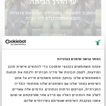
על הדרך הביתה
ההסכת למשפחה המטיילת מגלה את אוצרות
הטבע שמסתתרים ליד הבית
9 פרקים
ילדים
האתר עושה שימוש בעוגיות
אנחנו משתמשים בקובצי Cookie כדי להתאים אישית תוכן
הכל נשאר במשפחה
ומודעות, לספק תכונות של מדיה חברתית ולנתח את תנועת
המשתמשים שלנו. בנוסף, אנחנו משתפים מידע על אופן
סגור
השימוש באתר שלנו עם השותפים שלנו מתחומי המדיה
החברתית, הפרסום וניתוח הנתונים. גורמים אלה עשויים
לשלב את הנתונים האלה עם מידע אחר שסיפקתם או שהם
3 פרקים
ילדים
אספו בעקבות השימוש שעשיתם בשירותים שלהם.