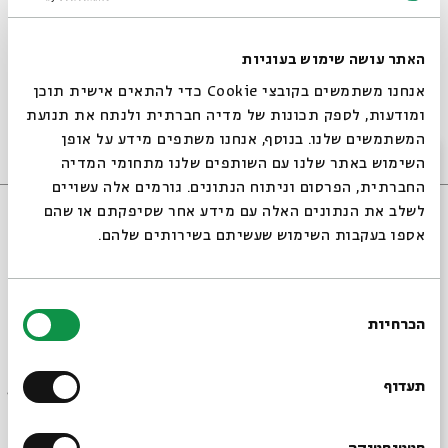
האתר עושה שימוש בעוגיות
קטע מהמופע Timba Talmud - שביעיית רוברטו
חואן רודריגז
אנחנו משתמשים בקובצי Cookie כדי להתאים אישית תוכן
ומודעות, לספק תכונות של מדיה חברתית ולנתח את תנועת
19/08/11
המשתמשים שלנו. בנוסף, אנחנו משתפים מידע על אופן
מוזיקה
וידאו
סגור
השימוש באתר שלנו עם השותפים שלנו מתחומי המדיה
החברתית, הפרסום וניתוח הנתונים. גורמים אלה עשויים
לשלב את הנתונים האלה עם מידע אחר שסיפקתם או שהם
אספו בעקבות השימוש שעשיתם בשירותים שלהם.
בחירת
הכרחיות
הסכמה
רוצים לדעת מה קורה
בבית אבי חי לפני כולם?
תעדוף
רוברטו חואן רודריגז בבית אבי חי