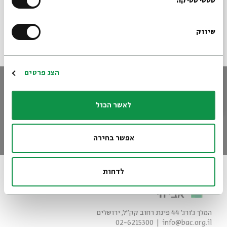
הרשמו לניוזלטר שלנו
סטטיסטיקה
19/08/11
מוזיקה
וידאו
שיווק
*כתובת דוא"ל
הרשמה
הצג פרטים
הישארו מעודכנים
הירשמו לניוזלטר שלנו וקבלו עדכונים ישר למייל
לאשר הכול
*כתובת דוא"ל
הרשמה
אפשר בחירה
לדחות
המלך ג'ורג' 44 פינת רחוב קק״ל, ירושלים
02-6215300
info@bac.org.il