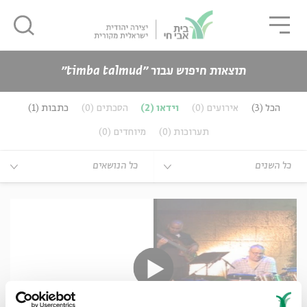
גור
סגור
סגור
תוצאות חיפוש עבור ״timba talmud״
כנים
הכל
(3)
אירועים
(0)
וידאו
(2)
הסכתים
(0)
כתבות
(1)
ה
אנגלית
נוער
תערוכות
(0)
מיוחדים
(0)
ה
אנגלית
מיוחדי
כל השנים
כל הנושאים