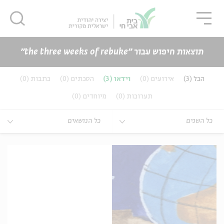
גור
סגור
סגור
תוצאות חיפוש עבור ״the three weeks of rebuke״
כנים
הכל
(3)
אירועים
(0)
וידאו
(3)
הסכתים
(0)
כתבות
(0)
ה
אנגלית
נוער
תערוכות
(0)
מיוחדים
(0)
ה
אנגלית
מיוחדי
כל השנים
כל הנושאים