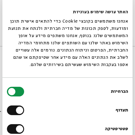
האתר עושה שימוש בעוגיות
Artist Laya Crust
אנחנו משתמשים בקובצי Cookie כדי להתאים אישית תוכן
מתוך:
Inspiration Between Sorrow and Consolation
ומודעות, לספק תכונות של מדיה חברתית ולנתח את תנועת
16/07/23
המשתמשים שלנו. בנוסף, אנחנו משתפים מידע על אופן
אנגלית
וידאו
סגור
השימוש באתר שלנו עם השותפים שלנו מתחומי המדיה
החברתית, הפרסום וניתוח הנתונים. גורמים אלה עשויים
לשלב את הנתונים האלה עם מידע אחר שסיפקתם או שהם
אספו בעקבות השימוש שעשיתם בשירותים שלהם.
בחירת
הכרחיות
הסכמה
רוצים לדעת מה קורה
בבית אבי חי לפני כולם?
תעדוף
The Weeks of Consolation
הרשמו לניוזלטר שלנו
סטטיסטיקה