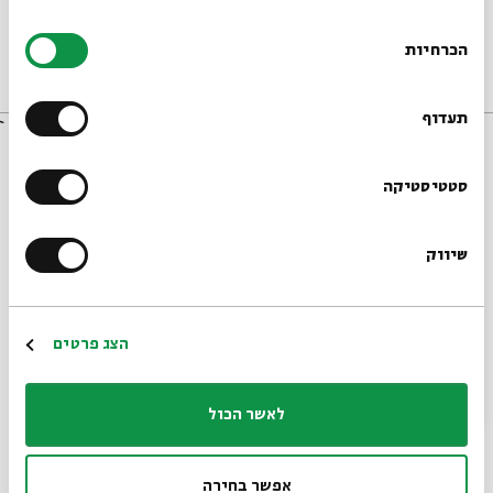
מתוך:
Plagues in Historical Perspective: The Jews and The Black Death
בחירת
הכרחיות
הסכמה
21/06/20
רוצים לדעת מה קורה
אנגלית
וידאו
בבית אבי חי לפני כולם?
תעדוף
הרשמו לניוזלטר שלנו
סטטיסטיקה
שיווק
*כתובת דוא"ל
הרשמה
הצג פרטים
Jewish Responses to the Plague: Death and
Dancing
לאשר הכול
Hannah Teddy Schachter, Miri Fenton, Dr. Neta Bodner
אפשר בחירה