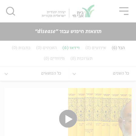
גור
סגור
סגור
תוצאות חיפוש עבור ״disease״
כנים
הכל
(6)
אירועים
(0)
וידאו
(6)
הסכתים
(0)
כתבות
(0)
ה
אנגלית
נוער
תערוכות
(0)
מיוחדים
(0)
ה
אנגלית
מיוחדי
כל השנים
כל הנושאים