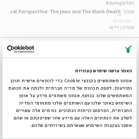
Baumgarten
מתוך:
Plagues in Historical Perspective: The Jews and The Black Death
28/06/20
אנגלית
וידאו
האתר עושה שימוש בעוגיות
אנחנו משתמשים בקובצי Cookie כדי להתאים אישית תוכן
ומודעות, לספק תכונות של מדיה חברתית ולנתח את תנועת
המשתמשים שלנו. בנוסף, אנחנו משתפים מידע על אופן
סגור
השימוש באתר שלנו עם השותפים שלנו מתחומי המדיה
החברתית, הפרסום וניתוח הנתונים. גורמים אלה עשויים
Economy, Crisis and the Jews Evidence
לשלב את הנתונים האלה עם מידע אחר שסיפקתם או שהם
from Before and After the Black Death
אספו בעקבות השימוש שעשיתם בשירותים שלהם.
Nureet Dermer, Aviya Doron, Dr. Neta Bodner