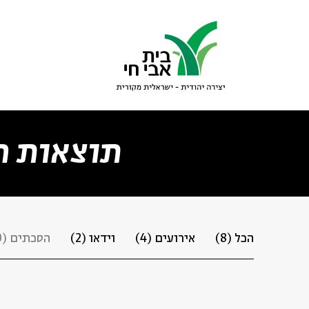
גור
סגור
תוצאות ח
סגור
תכנים
הכל
(8)
אירועים
(4)
וידאו
(2)
הסכתים
(0)