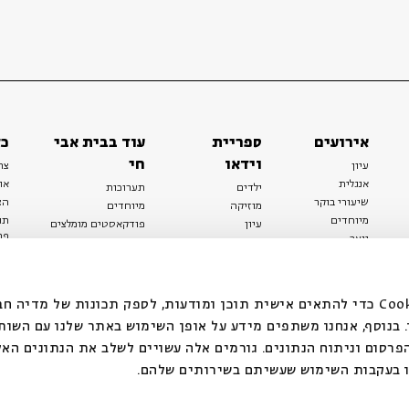
בבית אבי חי לפני כולם?
הרשמו לניוזלטר שלנו
אירועים
ספריית
עוד בבית אבי
כל
*כתובת דוא"ל
וידאו
חי
עיון
צר
אנגלית
או
ילדים
תערוכות
שיעורי בוקר
הצ
מוזיקה
מיוחדים
מיוחדים
תנ
עיון
פודקאסטים מומלצים
פר
נוער
מיוחדים
כתבות
הרשמה
חנ
ספרות ושירה
ספרות ושירה
קצה הקרחון
סדרות
על הדרך
אירועי עבר
מפלגת המחשבות
אנחנו משתמשים בקובצי Cookie כדי להתאים אישית תוכן ומודעות, לספק תכונות של מ
אירועים
בנוסף, אנחנו משתפים מידע על אופן השימוש באתר שלנו עם השות
בירושלים
ילדים
רסום וניתוח הנתונים. גורמים אלה עשויים לשלב את הנתונים האל
מוזיקה
 בעקבות השימוש שעשיתם בשירותים שלהם.
הרצאות בזום