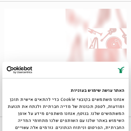
Taylor Made
Stage One #4
האתר עושה שימוש בעוגיות
מתוך:
אנחנו משתמשים בקובצי Cookie כדי להתאים אישית תוכן
19:30
ה'
28/03/13
ומודעות, לספק תכונות של מדיה חברתית ולנתח את תנועת
ספרות ושירה
אירוע
המשתמשים שלנו. בנוסף, אנחנו משתפים מידע על אופן
סגור
השימוש באתר שלנו עם השותפים שלנו מתחומי המדיה
החברתית, הפרסום וניתוח הנתונים. גורמים אלה עשויים