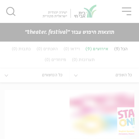
גור
סגור
סגור
תוצאות חיפוש עבור ״theater. festival״
כנים
הכל
(9)
אירועים
(9)
וידאו
(0)
הסכתים
(0)
כתבות
(0)
ה
אנגלית
נוער
תערוכות
(0)
מיוחדים
(0)
ה
אנגלית
מיוחדי
כל השנים
כל הנושאים