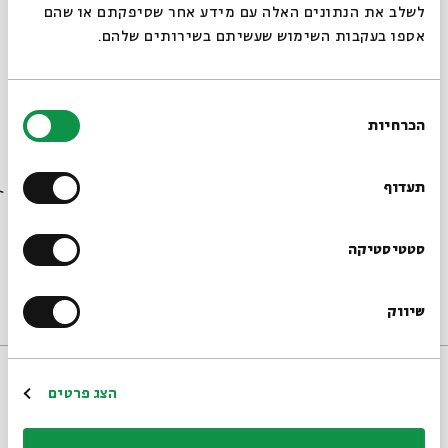
לשלב את הנתונים האלה עם מידע אחר שסיפקתם או שהם
אספו בעקבות השימוש שעשיתם בשירותים שלהם.
בחירת
הכרחיות
הסכמה
רוצים לדעת מה קורה
בבית אבי חי לפני כולם?
תעדוף
Collected Stories
Stage One #4
הרשמו לניוזלטר שלנו
סטטיסטיקה
מתוך:
18:00
ה'
28/03/13
שיווק
ספרות ושירה
אירוע
*כתובת דוא"ל
הרשמה
הצג פרטים