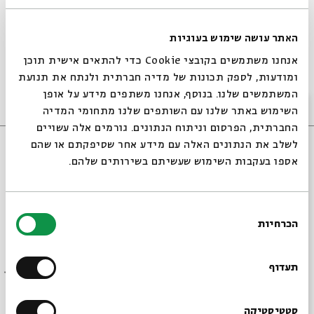
האתר עושה שימוש בעוגיות
Torah study through the Generations
אנחנו משתמשים בקובצי Cookie כדי להתאים אישית תוכן
From traditional commentators to Rabbi
ומודעות, לספק תכונות של מדיה חברתית ולנתח את תנועת
Jonathan Sacks z’l
zoom
20:00
א'
03/10/21
המשתמשים שלנו. בנוסף, אנחנו משתפים מידע על אופן
אנגלית
אירוע
סגור
השימוש באתר שלנו עם השותפים שלנו מתחומי המדיה
החברתית, הפרסום וניתוח הנתונים. גורמים אלה עשויים
לשלב את הנתונים האלה עם מידע אחר שסיפקתם או שהם
אספו בעקבות השימוש שעשיתם בשירותים שלהם.
בחירת
הכרחיות
הסכמה
רוצים לדעת מה קורה
בבית אבי חי לפני כולם?
תעדוף
The Flag of Israel
הרשמו לניוזלטר שלנו
סטטיסטיקה