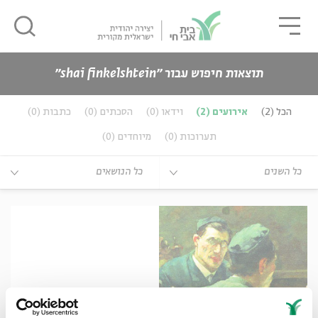
גור
סגור
סגור
תוצאות חיפוש עבור ״shai finkelshtein״
כנים
הכל
(2)
אירועים
(2)
וידאו
(0)
הסכתים
(0)
כתבות
(0)
ה
אנגלית
נוער
תערוכות
(0)
מיוחדים
(0)
ה
אנגלית
מיוחדי
כל השנים
כל הנושאים