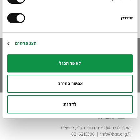
17:00
ג'
28/04/20
אנגלית
אירוע
שיווק
*כתובת דוא"ל
הרשמה
הצג פרטים
הישארו מעודכנים
הירשמו לניוזלטר שלנו וקבלו עדכונים ישר למייל
לאשר הכול
*כתובת דוא"ל
הרשמה
אפשר בחירה
לדחות
המלך ג'ורג' 44 פינת רחוב קק״ל, ירושלים
02-6215300
info@bac.org.il