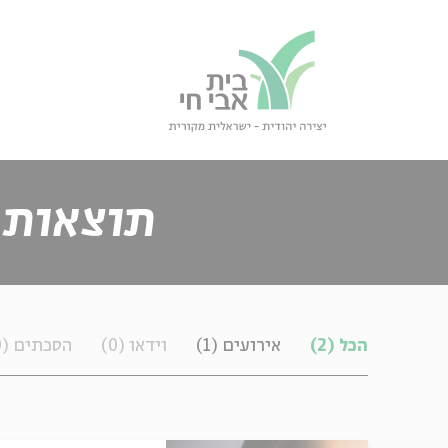
גור
סגור
תוצאות 
תכנים
הכל
(2)
אירועים
(1)
וידאו
(0)
הסכתים
(0)