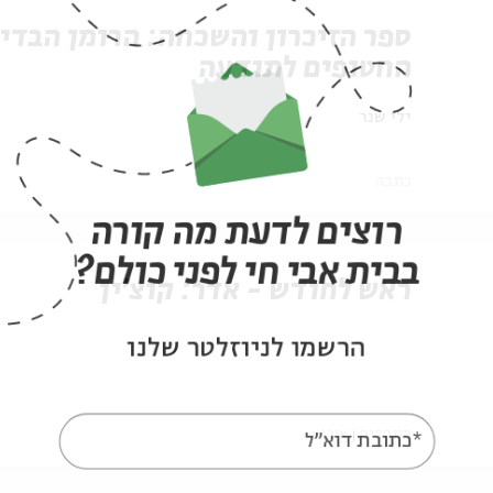
ספר הזיכרון והשכחה: הרומן הבדי
החטופים לתודעה
ילי שנר
כתבה
רוצים לדעת מה קורה
בבית אבי חי לפני כולם?
ראש לחודש - אדר: קוצ'ין
הרשמו לניוזלטר שלנו
מיוחדים
אירוע
*כתובת דוא"ל