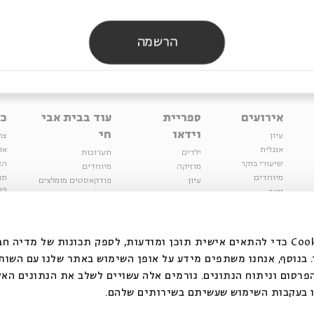
הרשמה
אירועים
ספריית
עוד בבית אבי
כל
וידאו
חי
עיון
צר
אנגלית
או
ילדים
תערוכות
שיעורי בוקר
הצ
מוזיקה
מיוחדים
מיוחדים
תנ
עיון
פודקאסטים מומלצים
פר
נוער
מיוחדים
כתבות
חנ
ספרות ושירה
ספרות ושירה
קצה הקרחון
סדרות
על הדרך
אירועי עבר
מפלגת המחשבות
אנחנו משתמשים בקובצי Cookie כדי להתאים אישית תוכן ומודעות, לספק תכונות של מ
אירועים
בנוסף, אנחנו משתפים מידע על אופן השימוש באתר שלנו עם השות
בירושלים
ילדים
רסום וניתוח הנתונים. גורמים אלה עשויים לשלב את הנתונים האל
מוזיקה
 בעקבות השימוש שעשיתם בשירותים שלהם.
הרצאות בזום