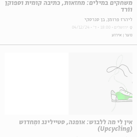
משחקים במילים: מחזאות, כתיבה קומית וספוקן
ווֹרד
ליהרז פרומן, בן סגרסקי
ירושלים
18:00
ד'
04/12/24
נוער
אירוע
אין לי מה ללבוש: אופנה, סטיילינג ומִחדוש
(Upcycling)