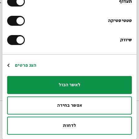
בבית אבי חי לפני כולם?
תעדוף
הרשמו לניוזלטר שלנו
סטטיסטיקה
שיווק
*כתובת דוא"ל
הרשמה
טיקט: אופנה, סטיילינג ומִחדוש (Upcycling)
הצג פרטים
גילי עזרן, שי אלפרט
ירושלים
17:30
ג'
18/11/25
לאשר הכול
נוער
אירוע
אפשר בחירה
לדחות