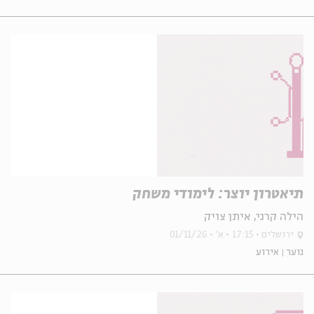
תיאטרון יוצר: לימודי משחק
הילה קרני, איתן צויק
ירושלים
17:15
א'
01/11/26
נוער
אירוע