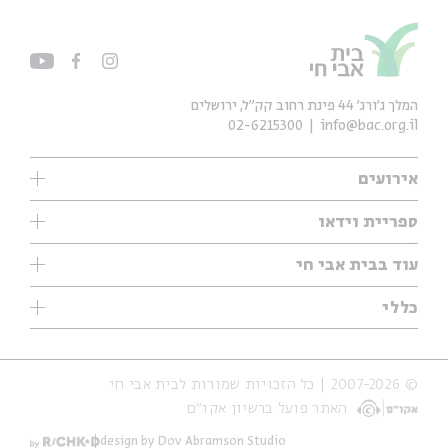
המלך ג'ורג' 44 פינת רחוב קק״ל, ירושלים
02-6215300
info@bac.org.il
אירועים
עיון
ספריית וידאו
אנגלית
ילדים
שיעורי בוקר
עוד בבית אבי חי
מוזיקה
מיוחדים
תערוכות
עיון
כללי
נוער
מיוחדים
מיוחדים
צרו קשר
ספרות ושירה
פודקאסטים מומלצים
ספרות ושירה
אודות
סדרות
כתבות
© 2007-2026 | כל הזכויות שמורות לבית אבי חי
הצהרת נגישות
אירועי עבר
קצה הקרחון
האתר פועל ברשיון אקו״ם
תנאי שימוש והצהרת פרטיות
אירועים בירושלים
על הדרך
חנות
ילדים
design by Dov Abramson Studio
מפלגת המחשבות