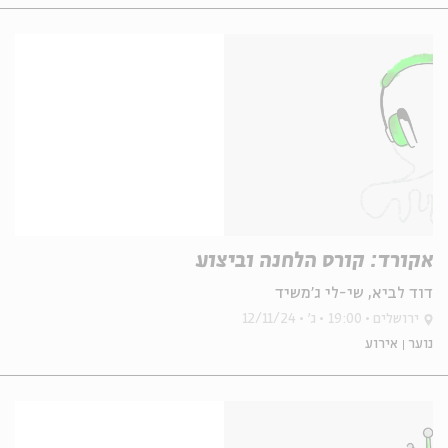
אקורד: קורס הלחנה וביצוע
דוד לביא, שי-לי ג'משיד
ירושלים
19:00
ג'
12/11/24
נוער
אירוע