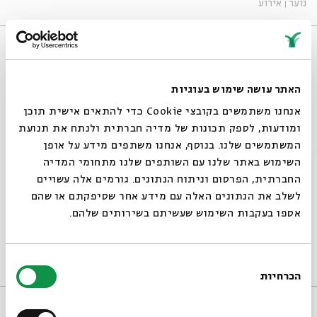
נוער
אירוע
האתר עושה שימוש בעוגיות
אנחנו משתמשים בקובצי Cookie כדי להתאים אישית תוכן
ומודעות, לספק תכונות של מדיה חברתית ולנתח את תנועת
המשתמשים שלנו. בנוסף, אנחנו משתפים מידע על אופן
סגור
השימוש באתר שלנו עם השותפים שלנו מתחומי המדיה
החברתית, הפרסום וניתוח הנתונים. גורמים אלה עשויים
לשלב את הנתונים האלה עם מידע אחר שסיפקתם או שהם
משחקים במילים: ספוקן ווֹרד
אספו בעקבות השימוש שעשיתם בשירותים שלהם.
בן סגרסקי, אורית לאו
ירושלים
18:00
ד'
03/12/25
בחירת
נוער
אירוע
הכרחיות
הסכמה
רוצים לדעת מה קורה