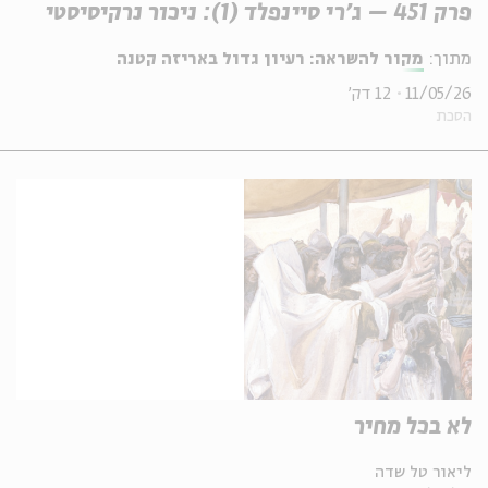
פרק 451 – ג'רי סיינפלד (1): ניכור נרקיסיסטי
מתוך:
מקור להשראה: רעיון גדול באריזה קטנה
11/05/26
12 דק'
הסכת
לא בכל מחיר
ליאור טל שדה