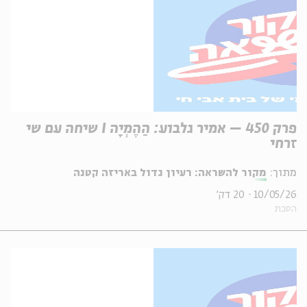
פרק 450 – אמיר גלבוע: הַהֶמְיָה I שיחה עם שי
זרחי
מתוך:
מקור להשראה: רעיון גדול באריזה קטנה
10/05/26
20 דק'
הסכת