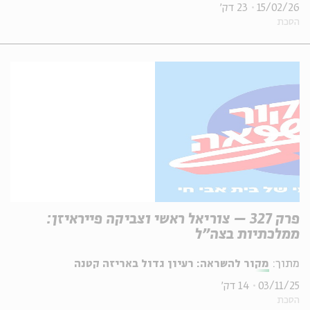
15/02/26
23 דק'
הסכת
פרק 327 – צוריאל ראשי וצביקה פייראיזן:
ממלכתיות בצה״ל
מתוך:
מקור להשראה: רעיון גדול באריזה קטנה
03/11/25
14 דק'
הסכת