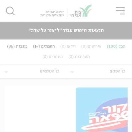
גור
סגור
סגור
תוצאות חיפוש עבור ״ליאור טל שדה״
כנים
הכל
(100)
אירועים
(0)
וידאו
(0)
הסכתים
(14)
כתבות
(86)
ה
אנגלית
נוער
תערוכות
(0)
מיוחדים
(0)
ה
אנגלית
מיוחדי
כל השנים
כל הנושאים