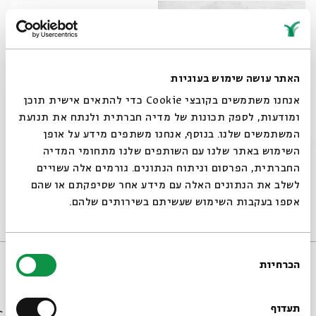
האתר עושה שימוש בעוגיות
אנחנו משתמשים בקובצי Cookie כדי להתאים אישית תוכן
ומודעות, לספק תכונות של מדיה חברתית ולנתח את תנועת
המשתמשים שלנו. בנוסף, אנחנו משתפים מידע על אופן
סגור
השימוש באתר שלנו עם השותפים שלנו מתחומי המדיה
חוק או צדק?
החברתית, הפרסום וניתוח הנתונים. גורמים אלה עשויים
לשלב את הנתונים האלה עם מידע אחר שסיפקתם או שהם
ליאור טל שדה
אספו בעקבות השימוש שעשיתם בשירותים שלהם.
16/07/26
כתבה
בחירת
הכרחיות
הסכמה
רוצים לדעת מה קורה
בבית אבי חי לפני כולם?
תעדוף